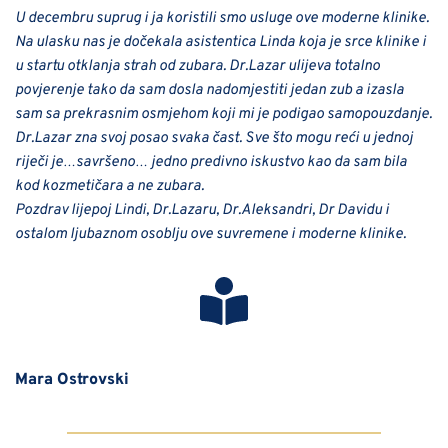
U decembru suprug i ja koristili smo usluge ove moderne klinike. 
Na ulasku nas je dočekala asistentica Linda koja je srce klinike i 
u startu otklanja strah od zubara. Dr.Lazar ulijeva totalno 
povjerenje tako da sam dosla nadomjestiti jedan zub a izasla 
sam sa prekrasnim osmjehom koji mi je podigao samopouzdanje. 
Dr.Lazar zna svoj posao svaka čast. Sve što mogu reći u jednoj 
riječi je…savršeno… jedno predivno iskustvo kao da sam bila 
kod kozmetičara a ne zubara.
Pozdrav lijepoj Lindi, Dr.Lazaru, Dr.Aleksandri, Dr Davidu i 
ostalom ljubaznom osoblju ove suvremene i moderne klinike.
Mara Ostrovski