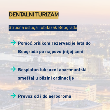
DENTALNI TURIZAM
Stručna usluga i obilazak Beograda
Pomoć prilikom rezervacije leta do 
Beograda po najpovoljnijoj ceni
Besplatan luksuzni apartmantski 
smeštaj u blizini ordinacije
Prevoz od i do aerodroma