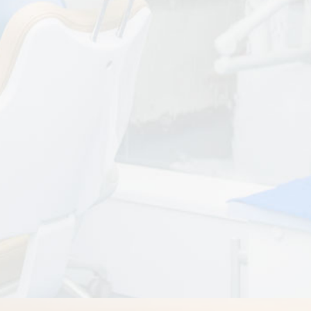
LAVIN
Specijalistički tim 
"Mi smo ordinacija koja koristi najnoviju tehnlogiju 
kako bismo vam omogućili brže, bezbolnije i preciznije 
lečenje."
Upoznajte naš tim