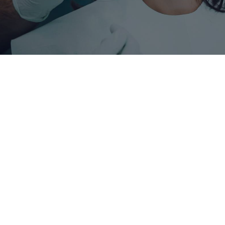
ZAKAŽITE BESPLATNE KONSULTACIJE VEĆ 
DANAS
ORALNA HIRURGIJA
Saznaj više