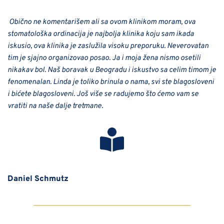
 Obično ne komentarišem ali sa ovom klinikom moram, ova 
stomatološka ordinacija je najbolja klinika koju sam ikada 
iskusio, ova klinika je zaslužila visoku preporuku. Neverovatan 
tim je sjajno organizovao posao. Ja i moja žena nismo osetili 
nikakav bol. Naš boravak u Beogradu i iskustvo sa celim timom je 
fenomenalan. Linda je toliko brinula o nama, svi ste blagosloveni 
i bićete blagosloveni. Još više se radujemo što ćemo vam se 
vratiti na naše dalje tretmane.
Daniel Schmutz