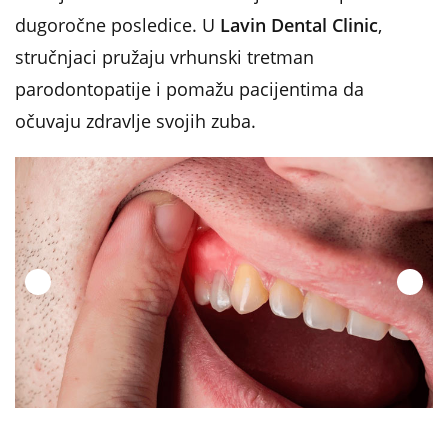
dugoročne posledice. U
Lavin Dental Clinic
,
stručnjaci pružaju vrhunski tretman
parodontopatije i pomažu pacijentima da
očuvaju zdravlje svojih zuba.