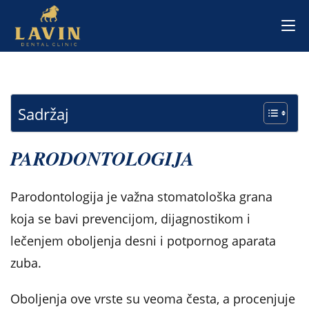
Skip
to
content
Sadržaj
PARODONTOLOGIJA
Parodontologija je važna stomatološka grana
koja se bavi prevencijom, dijagnostikom i
lečenjem oboljenja desni i potpornog aparata
zuba.
Oboljenja ove vrste su veoma česta, a procenjuje