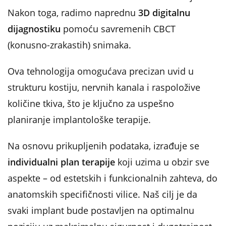
Nakon toga, radimo naprednu
3D digitalnu
dijagnostiku
pomoću savremenih CBCT
(konusno-zrakastih) snimaka.
Ova tehnologija omogućava precizan uvid u
strukturu kostiju, nervnih kanala i raspoložive
količine tkiva, što je ključno za uspešno
planiranje implantološke terapije.
Na osnovu prikupljenih podataka, izrađuje se
individualni plan terapije
koji uzima u obzir sve
aspekte – od estetskih i funkcionalnih zahteva, do
anatomskih specifičnosti vilice. Naš cilj je da
svaki implant bude postavljen na optimalnu