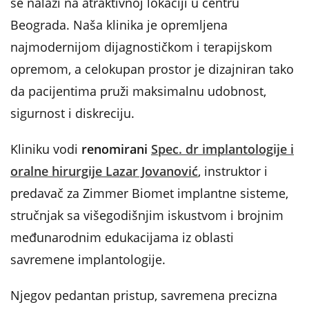
se nalazi na atraktivnoj lokaciji u centru
Beograda. Naša klinika je opremljena
najmodernijom dijagnostičkom i terapijskom
opremom, a celokupan prostor je dizajniran tako
da pacijentima pruži maksimalnu udobnost,
sigurnost i diskreciju.
Kliniku vodi
renomirani
Spec. dr implantologije i
oralne hirurgije Lazar Jovanović
, instruktor i
predavač za Zimmer Biomet implantne sisteme,
stručnjak sa višegodišnjim iskustvom i brojnim
međunarodnim edukacijama iz oblasti
savremene implantologije.
Njegov pedantan pristup, savremena precizna