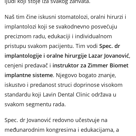
ljudi koji stoje iza svakog zahvata.
Naš tim čine iskusni stomatolozi, oralni hirurzi i
implantolozi koji se svakodnevno posvećuju
preciznom radu, edukaciji i individualnom
pristupu svakom pacijentu. Tim vodi
Spec. dr
implantologije i oralne hirurgije Lazar Jovanović
,
cenjeni predavač i
instruktor za Zimmer Biomet
implantne sisteme
. Njegovo bogato znanje,
iskustvo i predanost struci doprinose visokom
standardu koji Lavin Dental Clinic održava u
svakom segmentu rada.
Spec. dr Jovanović redovno učestvuje na
međunarodnim kongresima i edukacijama, a