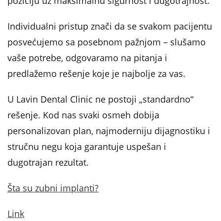
poziciju uz maksimalnu sigurnost i dugotrajnost.
Individualni pristup znači da se svakom pacijentu
posvećujemo sa posebnom pažnjom – slušamo
vaše potrebe, odgovaramo na pitanja i
predlažemo rešenje koje je najbolje za vas.
U Lavin Dental Clinic ne postoji „standardno“
rešenje. Kod nas svaki osmeh dobija
personalizovan plan, najmoderniju dijagnostiku i
stručnu negu koja garantuje uspešan i
dugotrajan rezultat.
Šta su zubni implanti?
Link