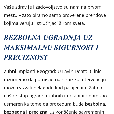
Vaše zdravlje i zadovoljstvo su nam na prvom
mestu – zato biramo samo proverene brendove
kojima veruju i stručnjaci širom sveta.
BEZBOLNA UGRADNJA UZ
MAKSIMALNU SIGURNOST I
PRECIZNOST
Zubni implanti Beograd:
U Lavin Dental Clinic
razumemo da pomisao na hiruršku intervenciju
može izazvati nelagodu kod pacijenata. Zato je
naš pristup ugradnji zubnih implantata potpuno
usmeren ka tome da procedura bude
bezbolna,
bezbedna i precizna
, uz korišćenje savremenih