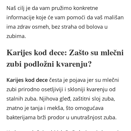
Naš cilj je da vam pružimo konkretne
informacije koje će vam pomoći da vaš mališan
ima zdrav osmeh, bez straha od bolova u
zubima.
Karijes kod dece: Zašto su mlečni
zubi podložni kvarenju?
Karijes kod dece
česta je pojava jer su mlečni
zubi prirodno osetljiviji i skloniji kvarenju od
stalnih zuba. Njihova gleđ, zaštitni sloj zuba,
znatno je tanja i mekša, što omogućava
bakterijama brži prodor u unutrašnjost zuba.