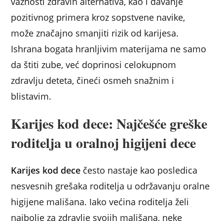
važnosti zdravih alternativa, kao i davanje
pozitivnog primera kroz sopstvene navike,
može značajno smanjiti rizik od karijesa.
Ishrana bogata hranljivim materijama ne samo
da štiti zube, već doprinosi celokupnom
zdravlju deteta, čineći osmeh snažnim i
blistavim.
Karijes kod dece: Najčešće greške
roditelja u oralnoj higijeni dece
Karijes kod dece
često nastaje kao posledica
nesvesnih grešaka roditelja u održavanju oralne
higijene mališana. Iako većina roditelja želi
najbolje za zdravlje svojih mališana, neke