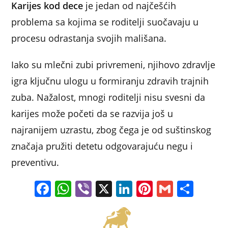
o
p
Karijes kod dece
je jedan od najčešćih
k
problema sa kojima se roditelji suočavaju u
procesu odrastanja svojih mališana.
Iako su mlečni zubi privremeni, njihovo zdravlje
igra ključnu ulogu u formiranju zdravih trajnih
zuba. Nažalost, mnogi roditelji nisu svesni da
karijes može početi da se razvija još u
najranijem uzrastu, zbog čega je od suštinskog
značaja pružiti detetu odgovarajuću negu i
preventivu.
F
W
Vi
X
Li
Pi
G
S
a
h
b
n
nt
m
h
c
at
er
k
er
ai
ar