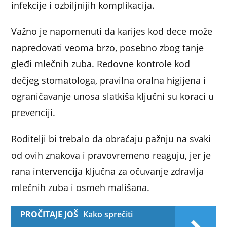
infekcije i ozbiljnijih komplikacija.
Važno je napomenuti da karijes kod dece može
napredovati veoma brzo, posebno zbog tanje
gleđi mlečnih zuba. Redovne kontrole kod
dečjeg stomatologa, pravilna oralna higijena i
ograničavanje unosa slatkiša ključni su koraci u
prevenciji.
Roditelji bi trebalo da obraćaju pažnju na svaki
od ovih znakova i pravovremeno reaguju, jer je
rana intervencija ključna za očuvanje zdravlja
mlečnih zuba i osmeh mališana.
PROČITAJE JOŠ
Kako sprečiti