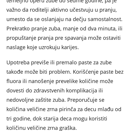
temeljno operu zube do sedme godine, pa je
važno da roditelji aktivno učestvuju u pranju,
umesto da se oslanjaju na dečju samostalnost.
Prekratko pranje zuba, manje od dva minuta, ili
propuštanje pranja pre spavanja može ostaviti
naslage koje uzrokuju karijes.
Upotreba previše ili premalo paste za zube
takođe može biti problem. Korišćenje paste bez
fluora ili nanošenje prevelike količine može
dovesti do zdravstvenih komplikacija ili
nedovoljne zaštite zuba. Preporučuje se
količina veličine zrna pirinča za decu mlađu od
tri godine, dok starija deca mogu koristiti
količinu veličine zrna graška.