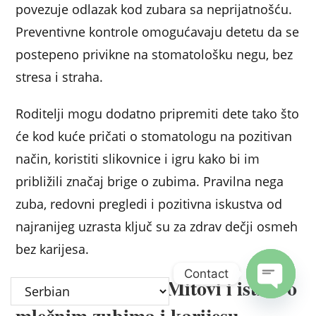
povezuje odlazak kod zubara sa neprijatnošću.
Preventivne kontrole omogućavaju detetu da se
postepeno privikne na stomatološku negu, bez
stresa i straha.
Roditelji mogu dodatno pripremiti dete tako što
će kod kuće pričati o stomatologu na pozitivan
način, koristiti slikovnice i igru kako bi im
približili značaj brige o zubima. Pravilna nega
zuba, redovni pregledi i pozitivna iskustva od
najranijeg uzrasta ključ su za zdrav dečji osmeh
bez karijesa.
Contact
Karijes kod dece: Mitovi i istine o
Open c
mlečnim zubima i karijesu