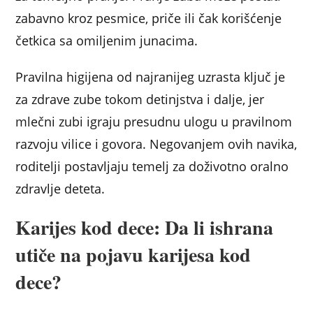
zabavno kroz pesmice, priče ili čak korišćenje
četkica sa omiljenim junacima.
Pravilna higijena od najranijeg uzrasta ključ je
za zdrave zube tokom detinjstva i dalje, jer
mlečni zubi igraju presudnu ulogu u pravilnom
razvoju vilice i govora. Negovanjem ovih navika,
roditelji postavljaju temelj za doživotno oralno
zdravlje deteta.
Karijes kod dece: Da li ishrana
utiče na pojavu karijesa kod
dece?