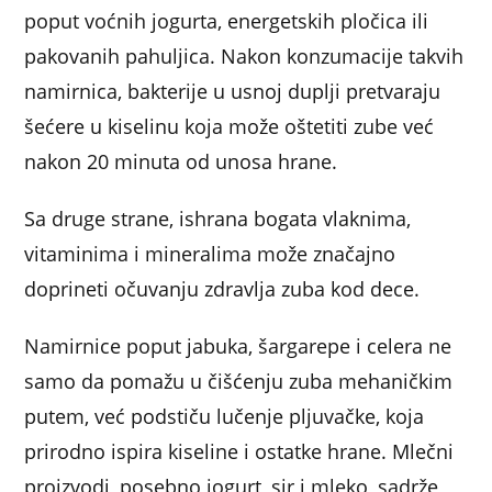
poput voćnih jogurta, energetskih pločica ili
pakovanih pahuljica. Nakon konzumacije takvih
namirnica, bakterije u usnoj duplji pretvaraju
šećere u kiselinu koja može oštetiti zube već
nakon 20 minuta od unosa hrane.
Sa druge strane, ishrana bogata vlaknima,
vitaminima i mineralima može značajno
doprineti očuvanju zdravlja zuba kod dece.
Namirnice poput jabuka, šargarepe i celera ne
samo da pomažu u čišćenju zuba mehaničkim
putem, već podstiču lučenje pljuvačke, koja
prirodno ispira kiseline i ostatke hrane. Mlečni
proizvodi, posebno jogurt, sir i mleko, sadrže