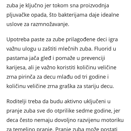
zuba je ključno jer tokom sna proizvodnja
pljuvačke opada, što bakterijama daje idealne
uslove za razmnožavanje.
Upotreba paste za zube prilagođene deci igra
važnu ulogu u zaštiti mlečnih zuba. Fluorid u
pastama jača gleđ i pomaže u prevenciji
karijesa, ali je važno koristiti količinu veličine
zrna pirinča za decu mlađu od tri godine i
količinu veličine zrna graška za stariju decu.
Roditelji treba da budu aktivno uključeni u
pranje zuba sve do otprilike sedme godine, jer
deca često nemaju dovoljno razvijenu motoriku
za temeljno pranje. Pranje zuba može postati