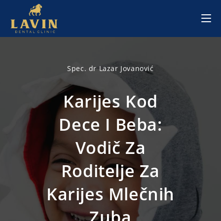
Skip
to
content
Spec. dr Lazar Jovanović
Karijes Kod
Dece I Beba:
Vodič Za
Roditelje Za
Karijes Mlečnih
Zuba