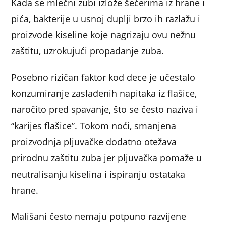
Kada se mlečni zubi izlože šećerima iz hrane i
pića, bakterije u usnoj duplji brzo ih razlažu i
proizvode kiseline koje nagrizaju ovu nežnu
zaštitu, uzrokujući propadanje zuba.
Posebno rizičan faktor kod dece je učestalo
konzumiranje zaslađenih napitaka iz flašice,
naročito pred spavanje, što se često naziva i
“karijes flašice”. Tokom noći, smanjena
proizvodnja pljuvačke dodatno otežava
prirodnu zaštitu zuba jer pljuvačka pomaže u
neutralisanju kiselina i ispiranju ostataka
hrane.
Mališani često nemaju potpuno razvijene