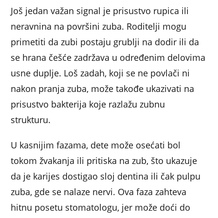
Još jedan važan signal je prisustvo rupica ili
neravnina na površini zuba. Roditelji mogu
primetiti da zubi postaju grublji na dodir ili da
se hrana češće zadržava u određenim delovima
usne duplje. Loš zadah, koji se ne povlači ni
nakon pranja zuba, može takođe ukazivati na
prisustvo bakterija koje razlažu zubnu
strukturu.
U kasnijim fazama, dete može osećati bol
tokom žvakanja ili pritiska na zub, što ukazuje
da je karijes dostigao sloj dentina ili čak pulpu
zuba, gde se nalaze nervi. Ova faza zahteva
hitnu posetu stomatologu, jer može doći do