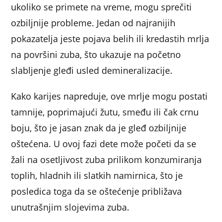
ukoliko se primete na vreme, mogu sprečiti
ozbiljnije probleme. Jedan od najranijih
pokazatelja jeste pojava belih ili kredastih mrlja
na površini zuba, što ukazuje na početno
slabljenje gleđi usled demineralizacije.
Kako karijes napreduje, ove mrlje mogu postati
tamnije, poprimajući žutu, smeđu ili čak crnu
boju, što je jasan znak da je gleđ ozbiljnije
oštećena. U ovoj fazi dete može početi da se
žali na osetljivost zuba prilikom konzumiranja
toplih, hladnih ili slatkih namirnica, što je
posledica toga da se oštećenje približava
unutrašnjim slojevima zuba.