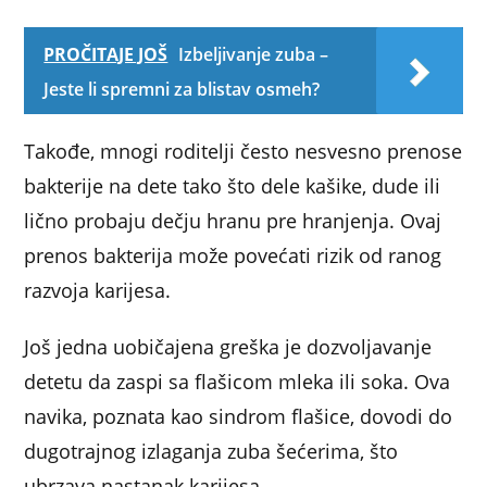
PROČITAJE JOŠ
Izbeljivanje zuba –
Jeste li spremni za blistav osmeh?
Takođe, mnogi roditelji često nesvesno prenose
bakterije na dete tako što dele kašike, dude ili
lično probaju dečju hranu pre hranjenja. Ovaj
prenos bakterija može povećati rizik od ranog
razvoja karijesa.
Još jedna uobičajena greška je dozvoljavanje
detetu da zaspi sa flašicom mleka ili soka. Ova
navika, poznata kao sindrom flašice, dovodi do
dugotrajnog izlaganja zuba šećerima, što
ubrzava nastanak karijesa.