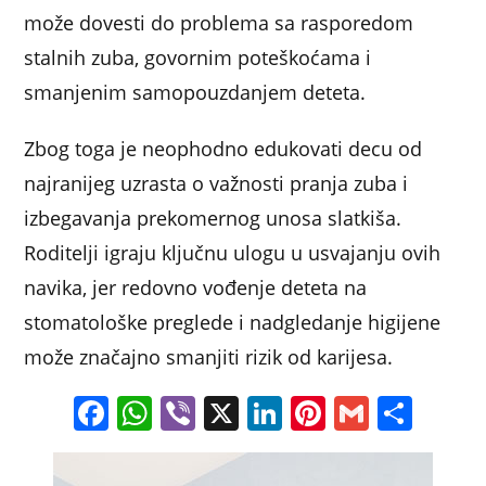
može dovesti do problema sa rasporedom
stalnih zuba, govornim poteškoćama i
smanjenim samopouzdanjem deteta.
Zbog toga je neophodno edukovati decu od
najranijeg uzrasta o važnosti pranja zuba i
izbegavanja prekomernog unosa slatkiša.
Roditelji igraju ključnu ulogu u usvajanju ovih
navika, jer redovno vođenje deteta na
stomatološke preglede i nadgledanje higijene
može značajno smanjiti rizik od karijesa.
F
W
Vi
X
Li
Pi
G
S
a
h
b
n
nt
m
h
c
at
er
k
er
ai
ar