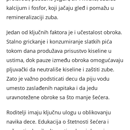
kalcijum i fosfor, koji jačaju gleđ i pomažu u
remineralizaciji zuba.
Jedan od ključnih faktora je i učestalost obroka.
Stalno grickanje i konzumiranje slatkih pića
tokom dana produžava prisustvo kiseline u
ustima, dok pauze između obroka omogućavaju
pljuvački da neutrališe kiseline i zaštiti zube.
Zato je važno podsticati decu da piju vodu
umesto zaslađenih napitaka i da jedu
uravnotežene obroke sa što manje šećera.
Roditelji imaju ključnu ulogu u oblikovanju
navika dece. Edukacija o štetnosti šećera i