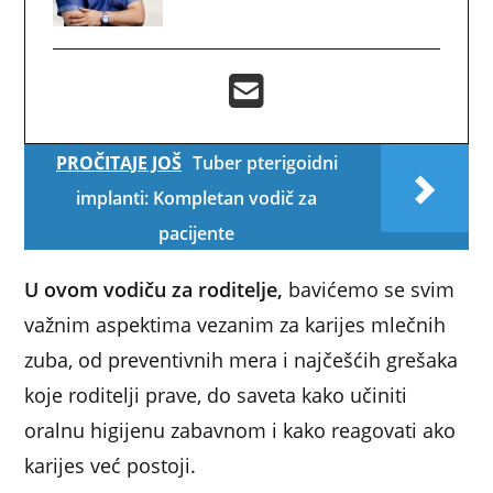
PROČITAJE JOŠ
Tuber pterigoidni
implanti: Kompletan vodič za
pacijente
U ovom vodiču za roditelje,
bavićemo se svim
važnim aspektima vezanim za karijes mlečnih
zuba, od preventivnih mera i najčešćih grešaka
koje roditelji prave, do saveta kako učiniti
oralnu higijenu zabavnom i kako reagovati ako
karijes već postoji.