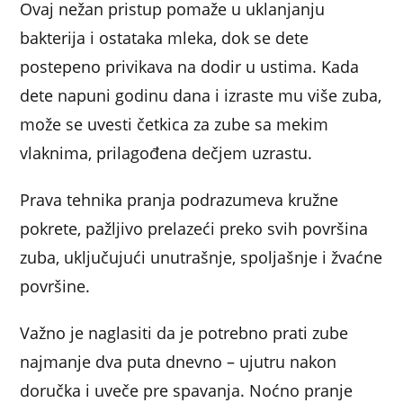
Ovaj nežan pristup pomaže u uklanjanju
bakterija i ostataka mleka, dok se dete
postepeno privikava na dodir u ustima. Kada
dete napuni godinu dana i izraste mu više zuba,
može se uvesti četkica za zube sa mekim
vlaknima, prilagođena dečjem uzrastu.
Prava tehnika pranja podrazumeva kružne
pokrete, pažljivo prelazeći preko svih površina
zuba, uključujući unutrašnje, spoljašnje i žvaćne
površine.
Važno je naglasiti da je potrebno prati zube
najmanje dva puta dnevno – ujutru nakon
doručka i uveče pre spavanja. Noćno pranje