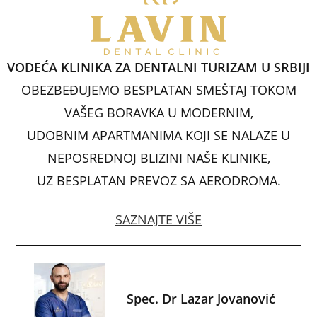
e
s
e
e
l
e
b
A
dI
st
o
p
n
VODEĆA KLINIKA ZA DENTALNI TURIZAM U SRBIJI
o
p
OBEZBEĐUJEMO BESPLATAN SMEŠTAJ TOKOM
k
VAŠEG BORAVKA U MODERNIM,
UDOBNIM APARTMANIMA KOJI SE NALAZE U
NEPOSREDNOJ BLIZINI NAŠE KLINIKE,
UZ BESPLATAN PREVOZ SA AERODROMA.
SAZNAJTE VIŠE
Spec. Dr Lazar Jovanović