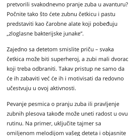
pretvorili svakodnevno pranje zuba u avanturu?
Počnite tako što ćete zubnu četkicu i pastu
predstaviti kao čarobne alate koji pobeđuju
„zloglasne bakterijske junake“.
Zajedno sa detetom smislite priču – svaka
četkica može biti superheroj, a zubi mali dvorac
koji treba odbraniti. Takav pristup ne samo da
će ih zabaviti već će ih i motivisati da redovno
učestvuju u ovoj aktivnosti.
Pevanje pesmica o pranju zuba ili pravljenje
zubnih plesova takođe može uneti radost u ovu
rutinu. Na primer, uključite tajmer sa
omiljenom melodijom vašeg deteta i objasnite