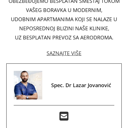
OBEZBEĐUJEMO BESPLATAN SMEŠTAJ TOKOM
k
VAŠEG BORAVKA U MODERNIM,
UDOBNIM APARTMANIMA KOJI SE NALAZE U
NEPOSREDNOJ BLIZINI NAŠE KLINIKE,
UZ BESPLATAN PREVOZ SA AERODROMA.
SAZNAJTE VIŠE
Spec. Dr Lazar Jovanović