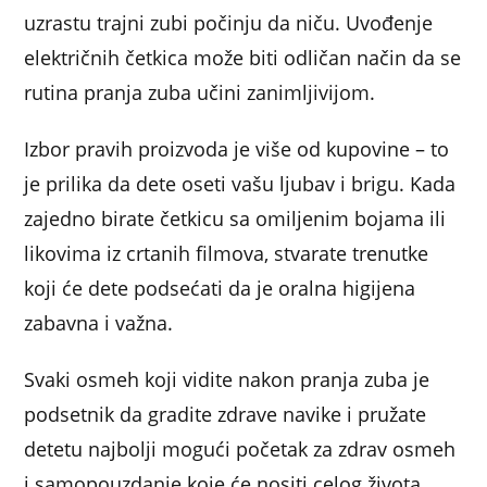
uzrastu trajni zubi počinju da niču. Uvođenje
električnih četkica može biti odličan način da se
rutina pranja zuba učini zanimljivijom.
Izbor pravih proizvoda je više od kupovine – to
je prilika da dete oseti vašu ljubav i brigu. Kada
zajedno birate četkicu sa omiljenim bojama ili
likovima iz crtanih filmova, stvarate trenutke
koji će dete podsećati da je oralna higijena
zabavna i važna.
Svaki osmeh koji vidite nakon pranja zuba je
podsetnik da gradite zdrave navike i pružate
detetu najbolji mogući početak za zdrav osmeh
i samopouzdanje koje će nositi celog života.