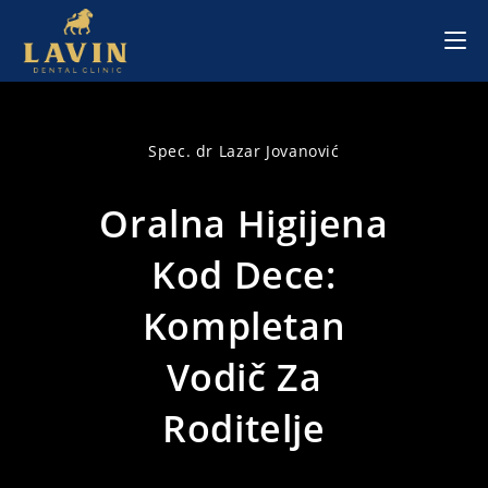
Skip
to
content
Spec. dr Lazar Jovanović
Oralna Higijena
Kod Dece:
Kompletan
Vodič Za
Roditelje