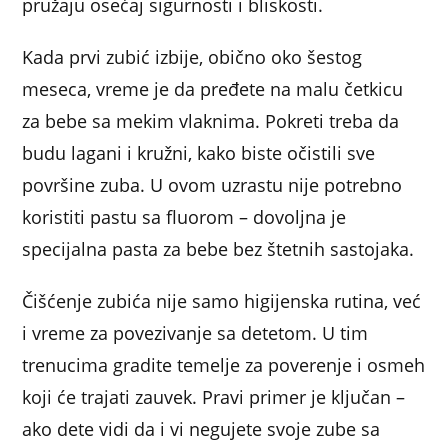
pružaju osećaj sigurnosti i bliskosti.
Kada prvi zubić izbije, obično oko šestog
meseca, vreme je da pređete na malu četkicu
za bebe sa mekim vlaknima. Pokreti treba da
budu lagani i kružni, kako biste očistili sve
površine zuba. U ovom uzrastu nije potrebno
koristiti pastu sa fluorom – dovoljna je
specijalna pasta za bebe bez štetnih sastojaka.
Čišćenje zubića nije samo higijenska rutina, već
i vreme za povezivanje sa detetom. U tim
trenucima gradite temelje za poverenje i osmeh
koji će trajati zauvek. Pravi primer je ključan –
ako dete vidi da i vi negujete svoje zube sa