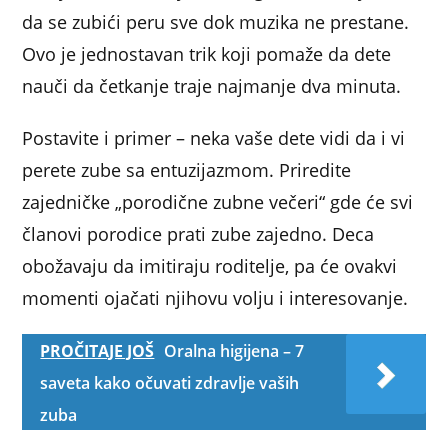
da se zubići peru sve dok muzika ne prestane.
Ovo je jednostavan trik koji pomaže da dete
nauči da četkanje traje najmanje dva minuta.
Postavite i primer – neka vaše dete vidi da i vi
perete zube sa entuzijazmom. Priredite
zajedničke „porodične zubne večeri“ gde će svi
članovi porodice prati zube zajedno. Deca
obožavaju da imitiraju roditelje, pa će ovakvi
momenti ojačati njihovu volju i interesovanje.
PROČITAJE JOŠ
Oralna higijena – 7
saveta kako očuvati zdravlje vaših
zuba