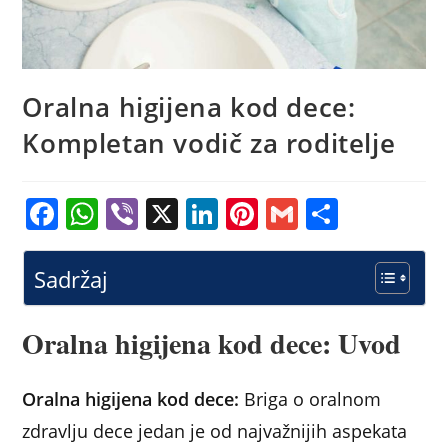
Oralna higijena kod dece:
Kompletan vodič za roditelje
F
W
Vi
X
Li
Pi
G
S
a
h
b
n
nt
m
h
c
at
er
k
er
ai
ar
Sadržaj
e
s
e
e
l
e
b
A
dI
st
Oralna higijena kod dece: Uvod
o
p
n
o
p
Oralna higijena kod dece:
Briga o oralnom
k
zdravlju dece jedan je od najvažnijih aspekata