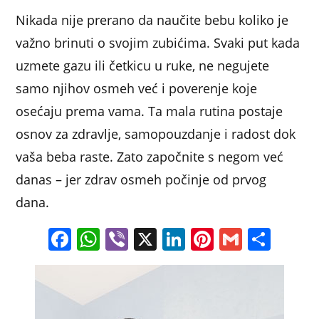
Nikada nije prerano da naučite bebu koliko je
važno brinuti o svojim zubićima. Svaki put kada
uzmete gazu ili četkicu u ruke, ne negujete
samo njihov osmeh već i poverenje koje
osećaju prema vama. Ta mala rutina postaje
osnov za zdravlje, samopouzdanje i radost dok
vaša beba raste. Zato započnite s negom već
danas – jer zdrav osmeh počinje od prvog
dana.
F
W
Vi
X
Li
Pi
G
S
a
h
b
n
nt
m
h
c
at
er
k
er
ai
ar
e
s
e
e
l
e