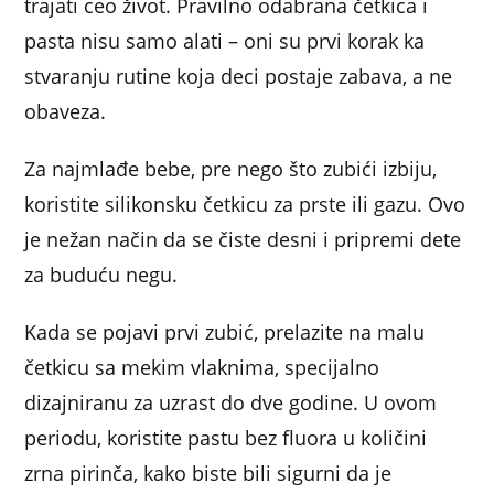
trajati ceo život. Pravilno odabrana četkica i
pasta nisu samo alati – oni su prvi korak ka
stvaranju rutine koja deci postaje zabava, a ne
obaveza.
Za najmlađe bebe, pre nego što zubići izbiju,
koristite silikonsku četkicu za prste ili gazu. Ovo
je nežan način da se čiste desni i pripremi dete
za buduću negu.
Kada se pojavi prvi zubić, prelazite na malu
četkicu sa mekim vlaknima, specijalno
dizajniranu za uzrast do dve godine. U ovom
periodu, koristite pastu bez fluora u količini
zrna pirinča, kako biste bili sigurni da je