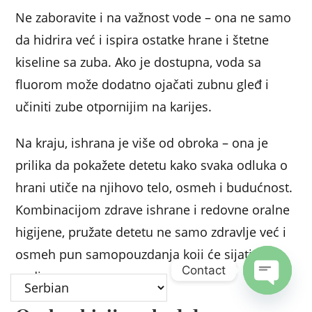
Ne zaboravite i na važnost vode – ona ne samo
da hidrira već i ispira ostatke hrane i štetne
kiseline sa zuba. Ako je dostupna, voda sa
fluorom može dodatno ojačati zubnu gleđ i
učiniti zube otpornijim na karijes.
Na kraju, ishrana je više od obroka – ona je
prilika da pokažete detetu kako svaka odluka o
hrani utiče na njihovo telo, osmeh i budućnost.
Kombinacijom zdrave ishrane i redovne oralne
higijene, pružate detetu ne samo zdravlje već i
osmeh pun samopouzdanja koji će sijati
Contact
godinama.
Open c