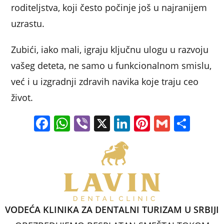
roditeljstva, koji često počinje još u najranijem
uzrastu.
Zubići, iako mali, igraju ključnu ulogu u razvoju
vašeg deteta, ne samo u funkcionalnom smislu,
već i u izgradnji zdravih navika koje traju ceo
život.
F
W
Vi
X
Li
Pi
G
S
a
h
b
n
nt
m
h
c
at
er
k
er
ai
ar
e
s
e
e
l
e
b
A
dI
st
o
p
n
VODEĆA KLINIKA ZA DENTALNI TURIZAM U SRBIJI
o
p