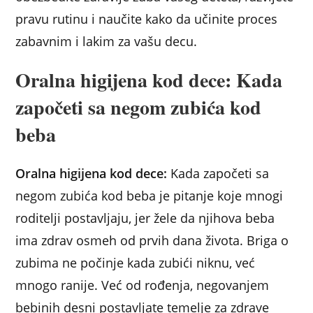
pravu rutinu i naučite kako da učinite proces
zabavnim i lakim za vašu decu.
Oralna higijena kod dece: Kada
započeti sa negom zubića kod
beba
Oralna higijena kod dece:
Kada započeti sa
negom zubića kod beba je pitanje koje mnogi
roditelji postavljaju, jer žele da njihova beba
ima zdrav osmeh od prvih dana života. Briga o
zubima ne počinje kada zubići niknu, već
mnogo ranije. Već od rođenja, negovanjem
bebinih desni postavljate temelje za zdrave