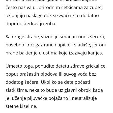
često nazivaju „prirodnim četkicama za zube“,
uklanjaju naslage dok se žvaću, što dodatno
doprinosi zdravlju zuba.
Sa druge strane, važno je smanjiti unos šećera,
posebno kroz gazirane napitke i slatkiše, jer oni
hrane bakterije u ustima koje izazivaju karijes.
Umesto toga, ponudite detetu zdrave grickalice
poput orašastih plodova ili suvog voća bez
dodatog šećera. Ukoliko se dete počasti
slatkišima, neka to bude uz glavni obrok, kada
je lučenje pljuvačke pojačano i neutralizuje
štetne kiseline.