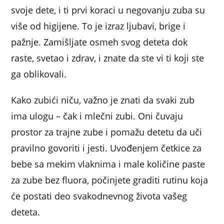
svoje dete, i ti prvi koraci u negovanju zuba su
više od higijene. To je izraz ljubavi, brige i
pažnje. Zamišljate osmeh svog deteta dok
raste, svetao i zdrav, i znate da ste vi ti koji ste
ga oblikovali.
Kako zubići niču, važno je znati da svaki zub
ima ulogu – čak i mlečni zubi. Oni čuvaju
prostor za trajne zube i pomažu detetu da uči
pravilno govoriti i jesti. Uvođenjem četkice za
bebe sa mekim vlaknima i male količine paste
za zube bez fluora, počinjete graditi rutinu koja
će postati deo svakodnevnog života vašeg
deteta.