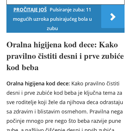
PROČITAJE JOŠ
Pulsiranje zuba: 11
mogućih uzroka pulsirajućeg bola u
zubu
Oralna higijena kod dece: Kako
pravilno čistiti desni i prve zubiće
kod beba
Oralna higijena kod dece:
Kako pravilno čistiti
desni i prve zubiće kod beba je ključna tema za
sve roditelje koji žele da njihova deca odrastaju
sa zdravim i blistavim osmehom. Pravilna nega
počinje mnogo pre nego što beba razvije pune
zube, a pažljivo čišćenje desni i prvih zubića