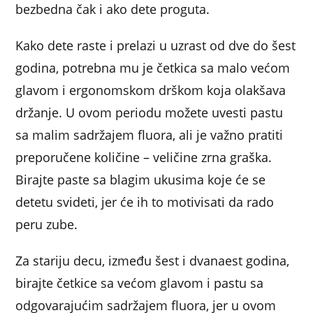
bezbedna čak i ako dete proguta.
Kako dete raste i prelazi u uzrast od dve do šest
godina, potrebna mu je četkica sa malo većom
glavom i ergonomskom drškom koja olakšava
držanje. U ovom periodu možete uvesti pastu
sa malim sadržajem fluora, ali je važno pratiti
preporučene količine – veličine zrna graška.
Birajte paste sa blagim ukusima koje će se
detetu svideti, jer će ih to motivisati da rado
peru zube.
Za stariju decu, između šest i dvanaest godina,
birajte četkice sa većom glavom i pastu sa
odgovarajućim sadržajem fluora, jer u ovom