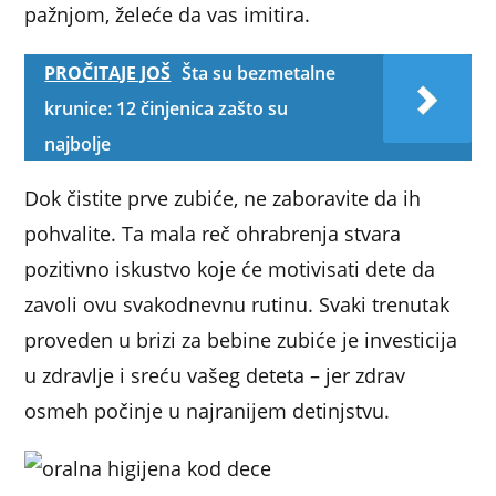
pažnjom, želeće da vas imitira.
PROČITAJE JOŠ
Šta su bezmetalne
krunice: 12 činjenica zašto su
najbolje
Dok čistite prve zubiće, ne zaboravite da ih
pohvalite. Ta mala reč ohrabrenja stvara
pozitivno iskustvo koje će motivisati dete da
zavoli ovu svakodnevnu rutinu. Svaki trenutak
proveden u brizi za bebine zubiće je investicija
u zdravlje i sreću vašeg deteta – jer zdrav
osmeh počinje u najranijem detinjstvu.