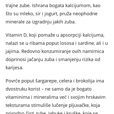
trajne zube. Ishrana bogata kalcijumom, kao
što su mleko, sir i jogurt, pruža neophodne
minerale za izgradnju jakih zuba.
Vitamin D, koji pomaže u apsorpciji kalcijuma,
nalazi se u ribama poput lososa i sardine, ali i u
jajima. Redovno konzumiranje ovih namirnica
doprinosi jačanju zuba i smanjenju rizika od
karijesa.
Povrće poput šargarepe, celera i brokolija ima
dvostruku korist – ne samo da je bogato
vitaminima i mineralima već i svojim hrskavim
teksturama stimuliše lučenje pljuvačke, koja
prirodno čisti zube. Jabuke i kruške, koje se