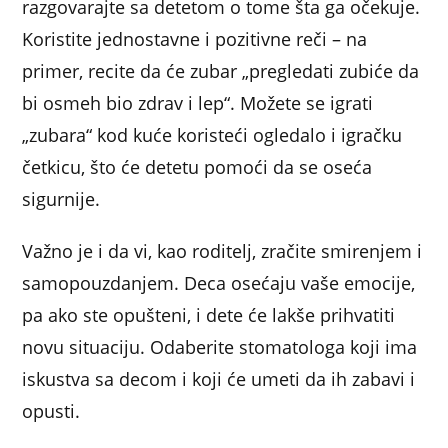
razgovarajte sa detetom o tome šta ga očekuje.
Koristite jednostavne i pozitivne reči – na
primer, recite da će zubar „pregledati zubiće da
bi osmeh bio zdrav i lep“. Možete se igrati
„zubara“ kod kuće koristeći ogledalo i igračku
četkicu, što će detetu pomoći da se oseća
sigurnije.
Važno je i da vi, kao roditelj, zračite smirenjem i
samopouzdanjem. Deca osećaju vaše emocije,
pa ako ste opušteni, i dete će lakše prihvatiti
novu situaciju. Odaberite stomatologa koji ima
iskustva sa decom i koji će umeti da ih zabavi i
opusti.