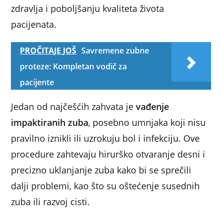
zdravlja i poboljšanju kvaliteta života
pacijenata.
PROČITAJE JOŠ
Savremene zubne
proteze: Kompletan vodič za
pacijente
Jedan od najčešćih zahvata je
vađenje
impaktiranih zuba
, posebno umnjaka koji nisu
pravilno iznikli ili uzrokuju bol i infekciju. Ove
procedure zahtevaju hirurško otvaranje desni i
precizno uklanjanje zuba kako bi se sprečili
dalji problemi, kao što su oštećenje susednih
zuba ili razvoj cisti.