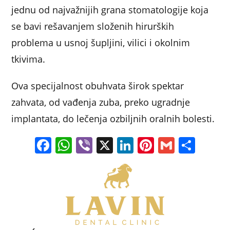
k
jednu od najvažnijih grana stomatologije koja
se bavi rešavanjem složenih hirurških
problema u usnoj šupljini, vilici i okolnim
tkivima.
Ova specijalnost obuhvata širok spektar
zahvata, od vađenja zuba, preko ugradnje
implantata, do lečenja ozbiljnih oralnih bolesti.
F
W
Vi
X
Li
Pi
G
S
a
h
b
n
nt
m
h
c
at
er
k
er
ai
ar
e
s
e
e
l
e
b
A
dI
st
o
p
n