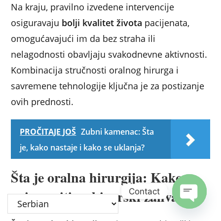
Na kraju, pravilno izvedene intervencije
osiguravaju
bolji kvalitet života
pacijenata,
omogućavajući im da bez straha ili
nelagodnosti obavljaju svakodnevne aktivnosti.
Kombinacija stručnosti oralnog hirurga i
savremene tehnologije ključna je za postizanje
ovih prednosti.
PROČITAJE JOŠ
Zubni kamenac: Šta
je, kako nastaje i kako se uklanja?
Šta je oralna hirurgija: Kako se
Contact
pripremiti za hirurški zahvat?
Open c