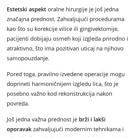
Estetski aspekt
oralne hirurgije je još jedna
značajna prednost. Zahvaljujući procedurama
kao što su korekcije vilice ili gingivektomije,
pacijenti dobijaju osmeh koji izgleda prirodno i
atraktivno, što ima pozitivan uticaj na njihovo
samopouzdanje.
Pored toga, pravilno izvedene operacije mogu
doprineti harmoničnijem izgledu lica, što je
posebno važno kod rekonstrukcija nakon
povreda.
Još jedna važna prednost je
brži i lakši
oporavak
zahvaljujući modernim tehnikama i