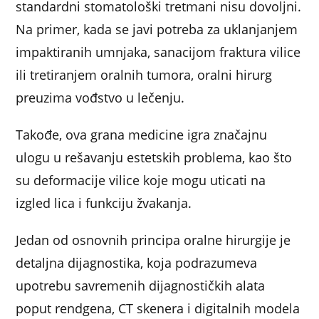
standardni stomatološki tretmani nisu dovoljni.
Na primer, kada se javi potreba za uklanjanjem
impaktiranih umnjaka, sanacijom fraktura vilice
ili tretiranjem oralnih tumora, oralni hirurg
preuzima vođstvo u lečenju.
Takođe, ova grana medicine igra značajnu
ulogu u rešavanju estetskih problema, kao što
su deformacije vilice koje mogu uticati na
izgled lica i funkciju žvakanja.
Jedan od osnovnih principa oralne hirurgije je
detaljna dijagnostika, koja podrazumeva
upotrebu savremenih dijagnostičkih alata
poput rendgena, CT skenera i digitalnih modela