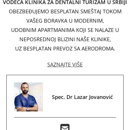
VODEĆA KLINIKA ZA DENTALNI TURIZAM U SRBIJI
o
p
OBEZBEĐUJEMO BESPLATAN SMEŠTAJ TOKOM
k
VAŠEG BORAVKA U MODERNIM,
UDOBNIM APARTMANIMA KOJI SE NALAZE U
NEPOSREDNOJ BLIZINI NAŠE KLINIKE,
UZ BESPLATAN PREVOZ SA AERODROMA.
SAZNAJTE VIŠE
Spec. Dr Lazar Jovanović