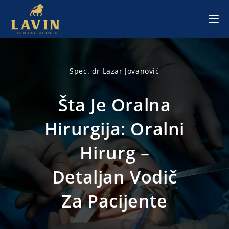
Skip
to
content
Spec. dr Lazar Jovanović
Šta Je Oralna
Hirurgija: Oralni
Hirurg –
Detaljan Vodič
Za Pacijente