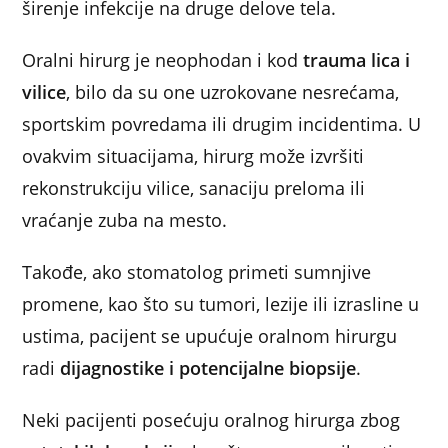
širenje infekcije na druge delove tela.
Oralni hirurg je neophodan i kod
trauma lica i
vilice
, bilo da su one uzrokovane nesrećama,
sportskim povredama ili drugim incidentima. U
ovakvim situacijama, hirurg može izvršiti
rekonstrukciju vilice, sanaciju preloma ili
vraćanje zuba na mesto.
Takođe, ako stomatolog primeti sumnjive
promene, kao što su tumori, lezije ili izrasline u
ustima, pacijent se upućuje oralnom hirurgu
radi
dijagnostike i potencijalne biopsije
.
Neki pacijenti posećuju oralnog hirurga zbog