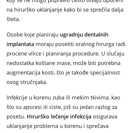
koji se ne mogu popraviti često bivaju upućeni
na hirurško uklanjanje kako bi se sprečila dalja
šteta.
Osobe koje planiraju
ugradnju dentalnih
implantata
moraju posetiti oralnog hirurga radi
procene vilice i planiranja procedure. U slučaju
nedostatka koštane mase, može biti potrebna
augmentacija kosti, što je takođe specijalnost
ovog stručnjaka.
Infekcije u korenu zuba ili mekim tkivima, kao
što su apscesi ili ciste, još su jedan razlog za
posetu.
Hirurško lečenje infekcija
osigurava
uklanjanje problema u korenu i sprečava