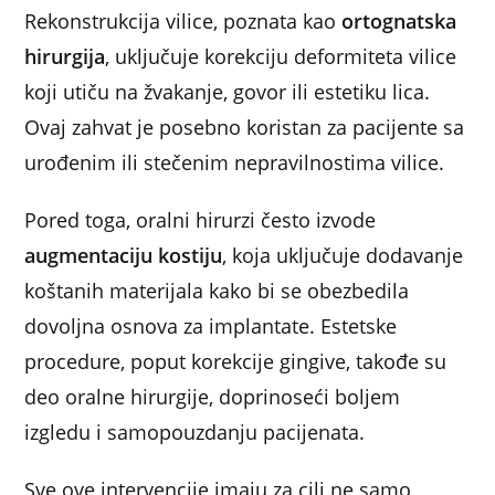
Rekonstrukcija vilice, poznata kao
ortognatska
hirurgija
, uključuje korekciju deformiteta vilice
koji utiču na žvakanje, govor ili estetiku lica.
Ovaj zahvat je posebno koristan za pacijente sa
urođenim ili stečenim nepravilnostima vilice.
Pored toga, oralni hirurzi često izvode
augmentaciju kostiju
, koja uključuje dodavanje
koštanih materijala kako bi se obezbedila
dovoljna osnova za implantate. Estetske
procedure, poput korekcije gingive, takođe su
deo oralne hirurgije, doprinoseći boljem
izgledu i samopouzdanju pacijenata.
Sve ove intervencije imaju za cilj ne samo