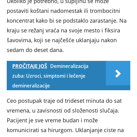
Ukoliko je potrebno, u šupljinu se može
postaviti koštani nadomestak ili trombocitni
koncentrat kako bi se podstaklo zarastanje. Na
kraju se režanj vraća na svoje mesto i fiksira
šavovima, koji se najčešće uklanjaju nakon
sedam do deset dana.
PROČITAJE JOŠ
Demineralizacija
zuba: Uzroci, simptomi i lečenje
demineralizacije
Ceo postupak traje od trideset minuta do sat
vremena, u zavisnosti od složenosti slučaja.
Pacijent je sve vreme budan i može
komunicirati sa hirurgom. Uklanjanje ciste na