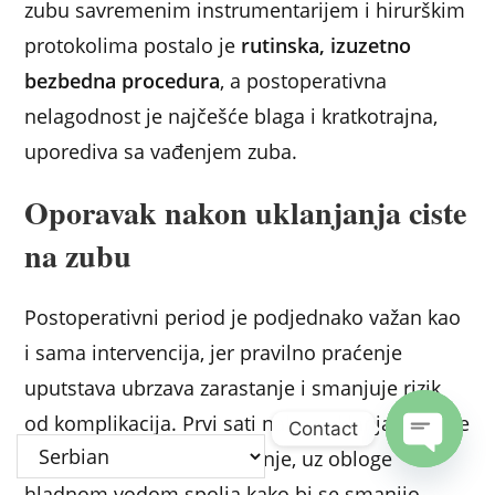
zubu savremenim instrumentarijem i hirurškim
protokolima postalo je
rutinska, izuzetno
bezbedna procedura
, a postoperativna
nelagodnost je najčešće blaga i kratkotrajna,
uporediva sa vađenjem zuba.
Oporavak nakon uklanjanja ciste
na zubu
Postoperativni period je podjednako važan kao
i sama intervencija, jer pravilno praćenje
uputstava ubrzava zarastanje i smanjuje rizik
od komplikacija. Prvi sati nakon uklanjanja ciste
Contact
na zubu zahtevaju mirovanje, uz obloge
Open c
hladnom vodom spolja kako bi se smanjio