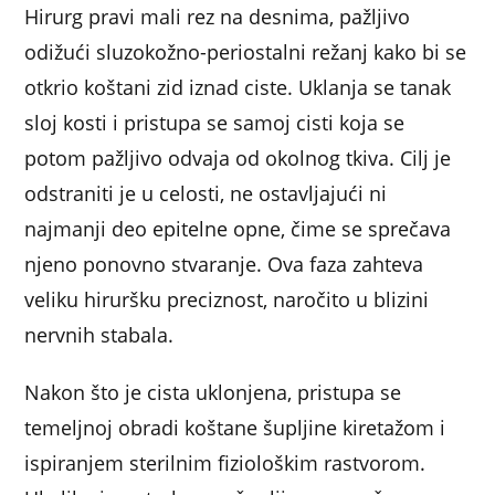
Hirurg pravi mali rez na desnima, pažljivo
odižući sluzokožno-periostalni režanj kako bi se
otkrio koštani zid iznad ciste. Uklanja se tanak
sloj kosti i pristupa se samoj cisti koja se
potom pažljivo odvaja od okolnog tkiva. Cilj je
odstraniti je u celosti, ne ostavljajući ni
najmanji deo epitelne opne, čime se sprečava
njeno ponovno stvaranje. Ova faza zahteva
veliku hiruršku preciznost, naročito u blizini
nervnih stabala.
Nakon što je cista uklonjena, pristupa se
temeljnoj obradi koštane šupljine kiretažom i
ispiranjem sterilnim fiziološkim rastvorom.