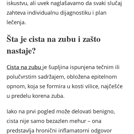
iskustvu, ali uvek naglašavamo da svaki slučaj
zahteva individualnu dijagnostiku i plan
lečenja.
Šta je cista na zubu i zašto
nastaje?
Cista na zubu
je šupljina ispunjena tečnim ili
polučvrstim sadržajem, obložena epitelnom
opnom, koja se formira u kosti vilice, najčešće
u predelu korena zuba.
Iako na prvi pogled može delovati benigno,
cista nije samo bezazlen mehur – ona
predstavlja hronični inflamatorni odgovor