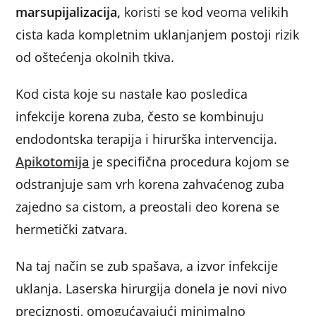
marsupijalizacija,
koristi se kod veoma velikih
cista kada kompletnim uklanjanjem postoji rizik
od oštećenja okolnih tkiva.
Kod cista koje su nastale kao posledica
infekcije korena zuba, često se kombinuju
endodontska terapija i hirurška intervencija.
Apikotomija
je specifična procedura kojom se
odstranjuje sam vrh korena zahvaćenog zuba
zajedno sa cistom, a preostali deo korena se
hermetički zatvara.
Na taj način se zub spašava, a izvor infekcije
uklanja. Laserska hirurgija donela je novi nivo
preciznosti, omogućavajući minimalno