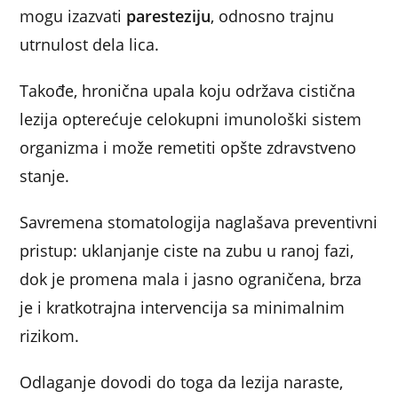
mogu izazvati
paresteziju
, odnosno trajnu
utrnulost dela lica.
Takođe, hronična upala koju održava cistična
lezija opterećuje celokupni imunološki sistem
organizma i može remetiti opšte zdravstveno
stanje.
Savremena stomatologija naglašava preventivni
pristup: uklanjanje ciste na zubu u ranoj fazi,
dok je promena mala i jasno ograničena, brza
je i kratkotrajna intervencija sa minimalnim
rizikom.
Odlaganje dovodi do toga da lezija naraste,