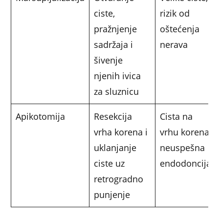
ciste,
rizik od
pražnjenje
oštećenja
sadržaja i
nerava
šivenje
njenih ivica
za sluznicu
Apikotomija
Resekcija
Cista na
vrha korena i
vrhu korena,
uklanjanje
neuspešna
ciste uz
endodoncija
retrogradno
punjenje