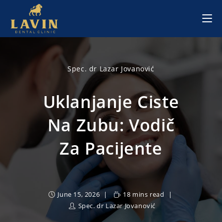
Skip
to
content
Spec. dr Lazar Jovanović
Uklanjanje Ciste
Na Zubu: Vodič
Za Pacijente
June 15, 2026
18 mins read
Spec. dr Lazar Jovanović