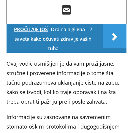
PROČITAJE JOŠ
Oralna higijena – 7
saveta kako očuvati zdravlje vaših
zuba
Ovaj vodič osmišljen je da vam pruži jasne,
stručne i proverene informacije o tome šta
tačno podrazumeva uklanjanje ciste na zubu,
kako se izvodi, koliko traje oporavak i na šta
treba obratiti pažnju pre i posle zahvata.
Informacije su zasnovane na savremenim
stomatološkim protokolima i dugogodišnjem