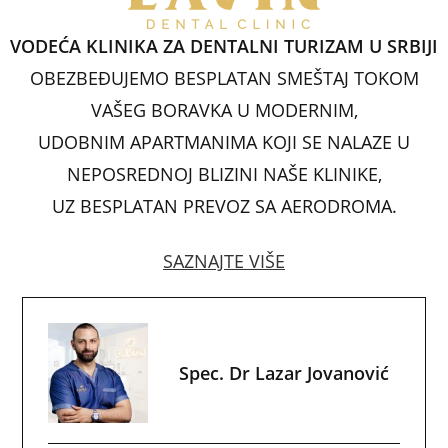
b
A
dI
st
o
p
n
VODEĆA KLINIKA ZA DENTALNI TURIZAM U SRBIJI
o
p
OBEZBEĐUJEMO BESPLATAN SMEŠTAJ TOKOM
k
VAŠEG BORAVKA U MODERNIM,
UDOBNIM APARTMANIMA KOJI SE NALAZE U
NEPOSREDNOJ BLIZINI NAŠE KLINIKE,
UZ BESPLATAN PREVOZ SA AERODROMA.
SAZNAJTE VIŠE
Spec. Dr Lazar Jovanović