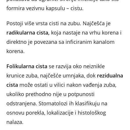
formira vezivnu kapsulu – cistu.
Postoji više vrsta cisti na zubu. Najčešća je
radikularna cista,
koja nastaje na vrhu korena i
direktno je povezana sa inficiranim kanalom
korena.
Folikularna cista
se razvija oko neiznikle
krunice zuba, najčešće umnjaka, dok
rezidualna
cista
može ostati u vilici nakon vađenja zuba,
ukoliko prethodno nije u potpunosti
odstranjena. Stomatolozi ih klasifikuju na
osnovu porekla, lokalizacije i histološkog
nalaza.