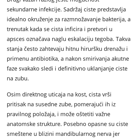
sekundarne infekcije. Sadržaj ciste predstavlja
idealno okruženje za razmnožavanje bakterija, a
trenutak kada se cista inficira i pretvori u
apsces označava naglu eskalaciju tegoba. Takva
stanja često zahtevaju hitnu hiruršku drenažu i
primenu antibiotika, a nakon smirivanja akutne
faze svakako sledi i definitivno uklanjanje ciste
na zubu.
Osim direktnog uticaja na kost, cista vrši
pritisak na susedne zube, pomerajući ih iz
pravilnog položaja, i može oštetiti važne
anatomske strukture. Posebno opasne su ciste
smeštene u blizini mandibularnog nerva jer