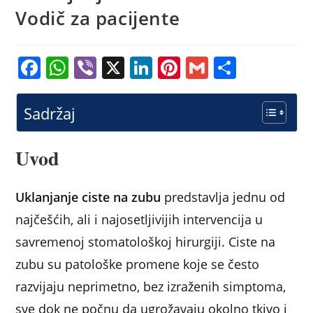
Vodič za pacijente
F
W
Vi
X
Li
Pi
G
S
a
h
b
n
nt
m
h
c
at
er
k
er
ai
ar
Sadržaj
e
s
e
e
l
e
b
A
dI
st
Uvod
o
p
n
o
p
Uklanjanje ciste na zubu
predstavlja jednu od
k
najčešćih, ali i najosetljivijih intervencija u
savremenoj stomatološkoj hirurgiji. Ciste na
zubu su patološke promene koje se često
razvijaju neprimetno, bez izraženih simptoma,
sve dok ne počnu da ugrožavaju okolno tkivo i