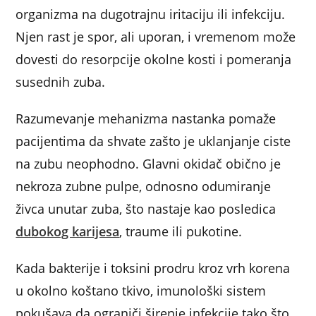
organizma na dugotrajnu iritaciju ili infekciju.
Njen rast je spor, ali uporan, i vremenom može
dovesti do resorpcije okolne kosti i pomeranja
susednih zuba.
Razumevanje mehanizma nastanka pomaže
pacijentima da shvate zašto je uklanjanje ciste
na zubu neophodno. Glavni okidač obično je
nekroza zubne pulpe, odnosno odumiranje
živca unutar zuba, što nastaje kao posledica
dubokog karijesa
, traume ili pukotine.
Kada bakterije i toksini prodru kroz vrh korena
u okolno koštano tkivo, imunološki sistem
pokušava da ograniči širenje infekcije tako što