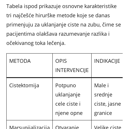
Tabela ispod prikazuje osnovne karakteristike
tri najčešće hirurške metode koje se danas
primenjuju za uklanjanje ciste na zubu, čime se
pacijentima olakšava razumevanje razlika i
očekivanog toka lečenja.
METODA
OPIS
INDIKACIJE
INTERVENCIJE
Cistektomija
Potpuno
Male i
uklanjanje
srednje
cele ciste i
ciste, jasne
njene opne
granice
Marsupijalizacija
Otvaranje
Velike ciste,