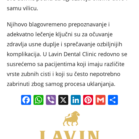
samu vilicu.
Njihovo blagovremeno prepoznavanje i
adekvatno lečenje ključni su za očuvanje
zdravlja usne duplje i sprečavanje ozbiljnijih
komplikacija. U Lavin Dental Clinic redovno se
susrećemo sa pacijentima koji imaju različite
vrste zubnih cisti i koji su često nepotrebno
zabrinuti zbog samog procesa uklanjanja.
F
W
Vi
X
Li
Pi
G
S
a
h
b
n
nt
m
h
c
at
er
k
er
ai
ar
e
s
e
e
l
e