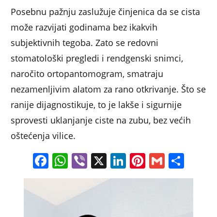
Posebnu pažnju zaslužuje činjenica da se cista
može razvijati godinama bez ikakvih
subjektivnih tegoba. Zato se redovni
stomatološki pregledi i rendgenski snimci,
naročito ortopantomogram, smatraju
nezamenljivim alatom za rano otkrivanje. Što se
ranije dijagnostikuje, to je lakše i sigurnije
sprovesti uklanjanje ciste na zubu, bez većih
oštećenja vilice.
F
W
Vi
X
Li
Pi
G
S
a
h
b
n
nt
m
h
c
at
er
k
er
ai
ar
e
s
e
e
l
e