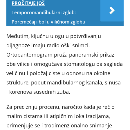
PROČITAJE JOŠ
Temporomandibularni zglob:
Poremećaj i bol u viličnom zglobu
Međutim, ključnu ulogu u potvrđivanju
dijagnoze imaju radiološki snimci.
Ortopantomogram pruža panoramski prikaz
obe vilice i omogućava stomatologu da sagleda
veličinu i položaj ciste u odnosu na okolne
strukture, poput mandibularnog kanala, sinusa
i korenova susednih zuba.
Za precizniju procenu, naročito kada je reč o
malim cistama ili atipičnim lokalizacijama,
primenjuje se i trodimenzionalno snimanje –