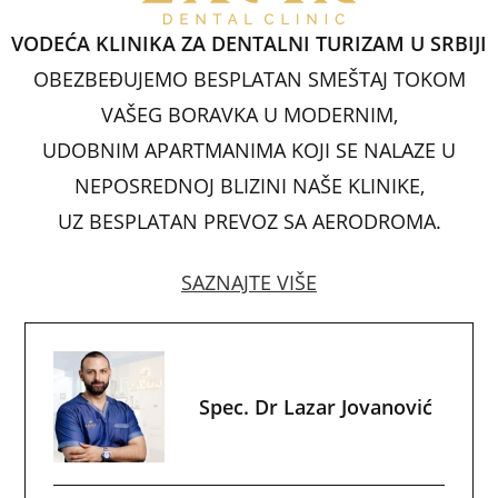
o
p
n
VODEĆA KLINIKA ZA DENTALNI TURIZAM U SRBIJI
o
p
OBEZBEĐUJEMO BESPLATAN SMEŠTAJ TOKOM
k
VAŠEG BORAVKA U MODERNIM,
UDOBNIM APARTMANIMA KOJI SE NALAZE U
NEPOSREDNOJ BLIZINI NAŠE KLINIKE,
UZ BESPLATAN PREVOZ SA AERODROMA.
SAZNAJTE VIŠE
Spec. Dr Lazar Jovanović