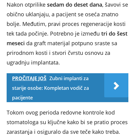
Nakon otprilike
sedam do deset dana
, šavovi se
obično uklanjaju, a pacijent se oseća znatno
bolje. Međutim, pravi proces regeneracije kosti
tek tada počinje. Potrebno je između
tri do šest
meseci
da graft materijal potpuno sraste sa
prirodnom kosti i stvori čvrstu osnovu za
ugradnju implantata.
PROČITAJE JOŠ
Zubni implanti za
starije osobe: Kompletan vodič za
pacijente
Tokom ovog perioda redovne kontrole kod
stomatologa su ključne kako bi se pratio proces
zarastanja i osiguralo da sve teče kako treba.