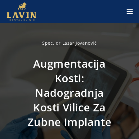
Skip
to
content
Spec. dr Lazar Jovanović
Augmentacija
Kosti:
Nadogradnja
Kosti Vilice Za
Zubne Implante