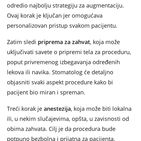
odredio najbolju strategiju za augmentaciju.
Ovaj korak je ključan jer omogućava
personalizovan pristup svakom pacijentu.
Zatim sledi
priprema za zahvat
, koja može
uključivati savete o pripremi tela za proceduru,
poput privremenog izbegavanja određenih
lekova ili navika. Stomatolog će detaljno
objasniti svaki aspekt procedure kako bi
pacijent bio miran i spreman.
Treći korak je
anestezija
, koja može biti lokalna
ili, u nekim slučajevima, opšta, u zavisnosti od
obima zahvata. Cilj je da procedura bude
potpuno bezbolna i prijatna za pacijenta.