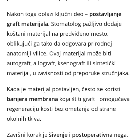
Nakon toga dolazi ključni deo –
postavljanje
graft materijala
. Stomatolog pažljivo dodaje
koštani materijal na predviđeno mesto,
oblikujući ga tako da odgovara prirodnoj
anatomiji vilice. Ovaj materijal može biti
autograft, allograft, ksenograft ili sintetički
materijal, u zavisnosti od preporuke stručnjaka.
Kada je materijal postavljen, često se koristi
barijera membrana
koja štiti graft i omogućava
regeneraciju kosti bez ometanja od strane
okolnih tkiva.
Završni korak je
šivenje i postoperativna nega
.