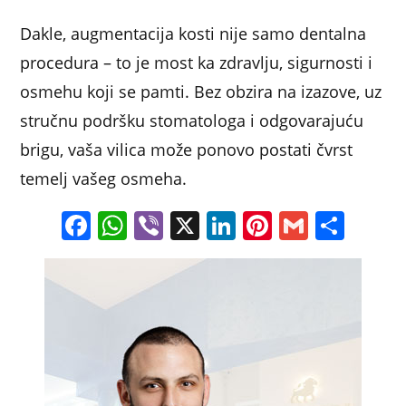
Dakle, augmentacija kosti nije samo dentalna
procedura – to je most ka zdravlju, sigurnosti i
osmehu koji se pamti. Bez obzira na izazove, uz
stručnu podršku stomatologa i odgovarajuću
brigu, vaša vilica može ponovo postati čvrst
temelj vašeg osmeha.
F
W
Vi
X
Li
Pi
G
S
a
h
b
n
nt
m
h
c
at
er
k
er
ai
ar
e
s
e
e
l
e
b
A
dI
st
o
p
n
o
p