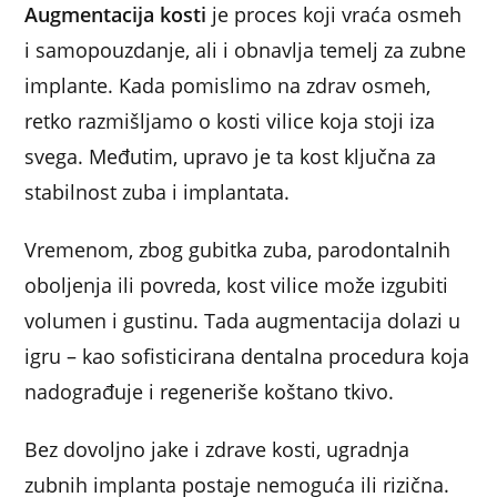
Augmentacija kosti
je proces koji vraća osmeh
i samopouzdanje, ali i obnavlja temelj za zubne
implante. Kada pomislimo na zdrav osmeh,
retko razmišljamo o kosti vilice koja stoji iza
svega. Međutim, upravo je ta kost ključna za
stabilnost zuba i implantata.
Vremenom, zbog gubitka zuba, parodontalnih
oboljenja ili povreda, kost vilice može izgubiti
volumen i gustinu. Tada augmentacija dolazi u
igru – kao sofisticirana dentalna procedura koja
nadograđuje i regeneriše koštano tkivo.
Bez dovoljno jake i zdrave kosti, ugradnja
zubnih implanta postaje nemoguća ili rizična.