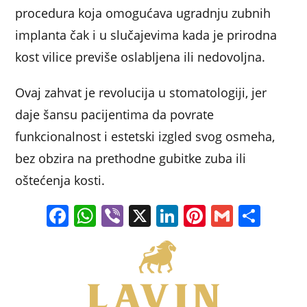
k
procedura koja omogućava ugradnju zubnih
implanta čak i u slučajevima kada je prirodna
kost vilice previše oslabljena ili nedovoljna.
Ovaj zahvat je revolucija u stomatologiji, jer
daje šansu pacijentima da povrate
funkcionalnost i estetski izgled svog osmeha,
bez obzira na prethodne gubitke zuba ili
oštećenja kosti.
F
W
Vi
X
Li
Pi
G
S
a
h
b
n
nt
m
h
c
at
er
k
er
ai
ar
e
s
e
e
l
e
b
A
dI
st