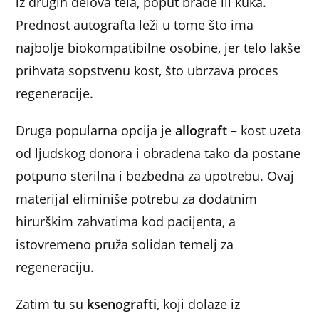
iz drugih delova tela, poput brade ili kuka.
Prednost autografta leži u tome što ima
najbolje biokompatibilne osobine, jer telo lakše
prihvata sopstvenu kost, što ubrzava proces
regeneracije.
Druga popularna opcija je
allograft
– kost uzeta
od ljudskog donora i obrađena tako da postane
potpuno sterilna i bezbedna za upotrebu. Ovaj
materijal eliminiše potrebu za dodatnim
hirurškim zahvatima kod pacijenta, a
istovremeno pruža solidan temelj za
regeneraciju.
Zatim tu su
ksenografti
, koji dolaze iz