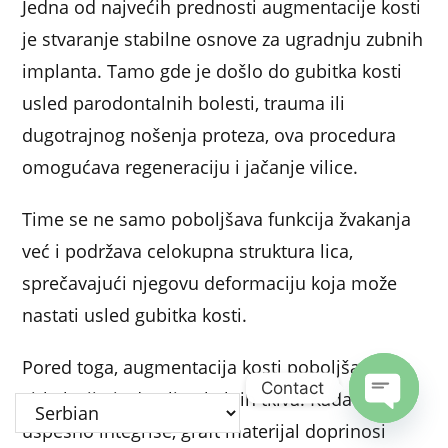
Jedna od najvećih prednosti augmentacije kosti
je stvaranje stabilne osnove za ugradnju zubnih
implanta. Tamo gde je došlo do gubitka kosti
usled parodontalnih bolesti, trauma ili
dugotrajnog nošenja proteza, ova procedura
omogućava regeneraciju i jačanje vilice.
Time se ne samo poboljšava funkcija žvakanja
već i podržava celokupna struktura lica,
sprečavajući njegovu deformaciju koja može
nastati usled gubitka kosti.
Pored toga, augmentacija kosti poboljšava
Contact
cirkulaciju i zdravlje okolnih tkiva. Kada se
uspešno integriše, graft materijal doprinosi
Open c