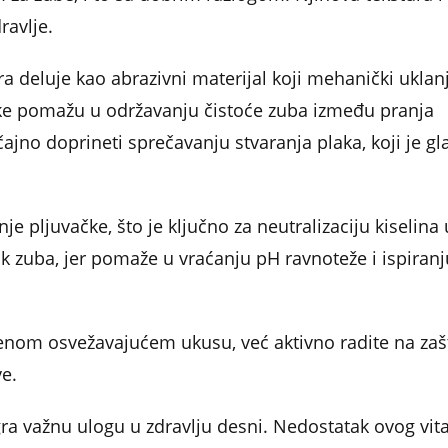
ravlje.
ra deluje kao abrazivni materijal koji mehanički uklan
uke pomažu u održavanju čistoće zuba između pranja
no doprineti sprečavanju stvaranja plaka, koji je gl
je pljuvačke, što je ključno za neutralizaciju kiselina 
ik zuba, jer pomaže u vraćanju pH ravnoteže i ispiranj
enom osvežavajućem ukusu, već aktivno radite na zašt
ve.
gra važnu ulogu u zdravlju desni. Nedostatak ovog vi