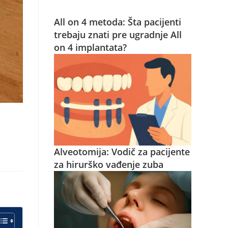
All on 4 metoda: Šta pacijenti
trebaju znati pre ugradnje All
on 4 implantata?
Alveotomija: Vodič za pacijente
za hirurško vađenje zuba