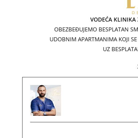
b
o
VODEĆA KLINIKA 
o
OBEZBEĐUJEMO BESPLATAN SM
k
UDOBNIM APARTMANIMA KOJI SE N
UZ BESPLAT