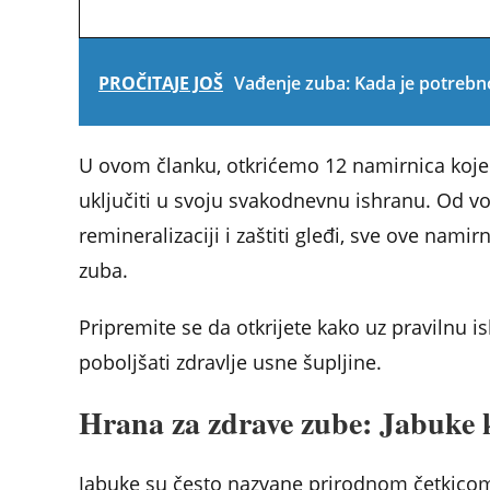
PROČITAJE JOŠ
Vađenje zuba: Kada je potrebn
U ovom članku, otkrićemo 12 namirnica koje s
uključiti u svoju svakodnevnu ishranu. Od vo
remineralizaciji i zaštiti gleđi, sve ove nami
zuba.
Pripremite se da otkrijete kako uz pravilnu i
poboljšati zdravlje usne šupljine.
Hrana za zdrave zube: Jabuke k
Jabuke su često nazvane prirodnom četkicom 