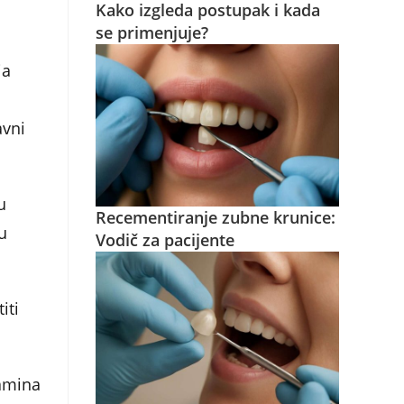
Kako izgleda postupak i kada
se primenjuje?
ja
avni
u
Recementiranje zubne krunice:
u
Vodič za pacijente
iti
tamina