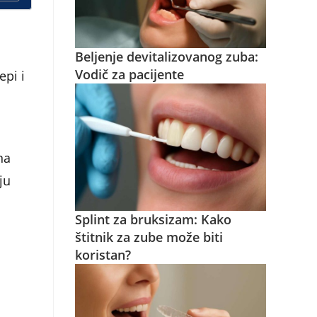
Beljenje devitalizovanog zuba:
Vodič za pacijente
epi i
na
ju
Splint za bruksizam: Kako
štitnik za zube može biti
koristan?