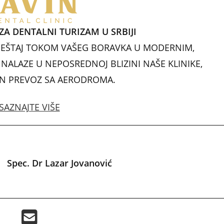
A
dI
st
p
n
ZA DENTALNI TURIZAM U SRBIJI
p
EŠTAJ TOKOM VAŠEG BORAVKA U MODERNIM,
ALAZE U NEPOSREDNOJ BLIZINI NAŠE KLINIKE,
AN PREVOZ SA AERODROMA.
SAZNAJTE VIŠE
Spec. Dr Lazar Jovanović