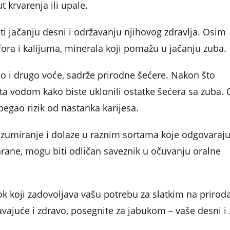
krvarenja ili upale.
 jačanju desni i održavanju njihovog zdravlja. Osim
fora i kalijuma, minerala koji pomažu u jačanju zuba.
 i drugo voće, sadrže prirodne šećere. Nakon što
ta vodom kako biste uklonili ostatke šećera sa zuba.
begao rizik od nastanka karijesa.
nzumiranje i dolaze u raznim sortama koje odgovaraj
rane, mogu biti odličan saveznik u očuvanju oralne
ok koji zadovoljava vašu potrebu za slatkim na prirod
avajuće i zdravo, posegnite za jabukom – vaše desni i 