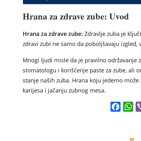
e
s
e
e
l
e
b
A
dI
st
Hrana za zdrave zube: Uvod
o
p
n
o
p
Hrana za zdrave zube:
Zdravlje zuba je ključ
k
zdravi zubi ne samo da poboljšavaju izgled, 
Mnogi ljudi misle da je pravilno održavanje 
stomatologu i korišćenje paste za zube, ali 
stanje naših zuba. Hrana koju jedemo može z
karijesa i jačanju zubnog mesa.
F
a
c
a
e
s