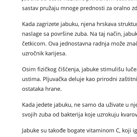
sastav pružaju mnoge prednosti za oralno zd
Kada zagrizete jabuku, njena hrskava struktu
naslage sa površine zuba. Na taj način, jab
četkicom. Ova jednostavna radnja može značaj
uzročnik karijesa.
Osim fizičkog čišćenja, jabuke stimulišu lučen
ustima. Pljuvačka deluje kao prirodni zaštitn
ostataka hrane.
Kada jedete jabuku, ne samo da uživate u nj
svojih zuba od bakterija koje uzrokuju kvaro
Jabuke su takođe bogate vitaminom C, koji i