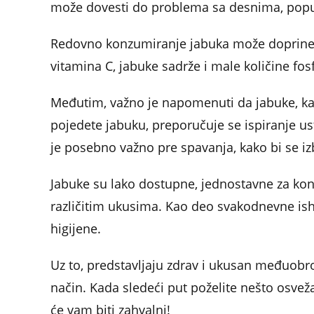
može dovesti do problema sa desnima, poput 
Redovno konzumiranje jabuka može doprineti
vitamina C, jabuke sadrže i male količine fos
Međutim, važno je napomenuti da jabuke, kao
pojedete jabuku, preporučuje se ispiranje us
je posebno važno pre spavanja, kako bi se iz
Jabuke su lako dostupne, jednostavne za ko
različitim ukusima. Kao deo svakodnevne ish
higijene.
Uz to, predstavljaju zdrav i ukusan međuobr
način. Kada sledeći put poželite nešto osvež
će vam biti zahvalni!