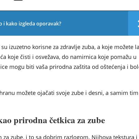
o i kako izgleda oporavak?
u izuzetno korisne za zdravlje zuba, a koje možete l
ća koje čisti i osvežava, do namirnica koje pomažu u
rnice mogu biti vaša prirodna zaštita od oštećenja i bol
shranu možete ojačati svoje zube i desni, a samim tim 
ao prirodna četkica za zube
za zube, i to sa dobrim razlogom. Njihova tekstura i