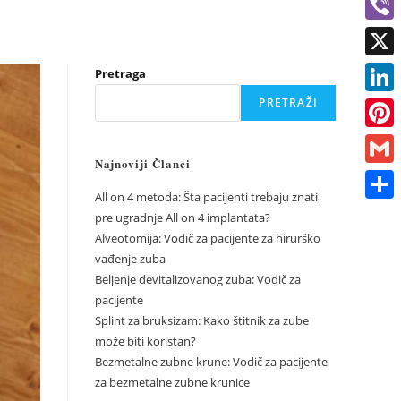
c
h
V
e
a
i
X
Pretraga
b
t
b
PRETRAŽI
o
L
s
e
o
i
A
P
r
k
n
Najnoviji Članci
p
i
G
k
p
n
All on 4 metoda: Šta pacijenti trebaju znati
m
S
pre ugradnje All on 4 implantata?
e
t
a
Alveotomija: Vodič za pacijente za hirurško
h
d
e
vađenje zuba
i
a
I
Beljenje devitalizovanog zuba: Vodič za
r
l
r
pacijente
n
e
Splint za bruksizam: Kako štitnik za zube
e
s
može biti koristan?
Bezmetalne zubne krune: Vodič za pacijente
t
za bezmetalne zubne krunice