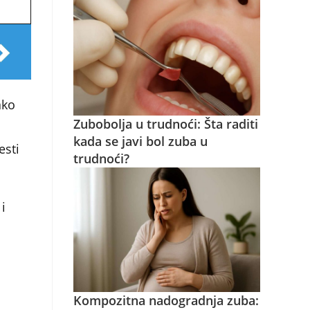
ako
Zubobolja u trudnoći: Šta raditi
kada se javi bol zuba u
esti
trudnoći?
i
Kompozitna nadogradnja zuba: