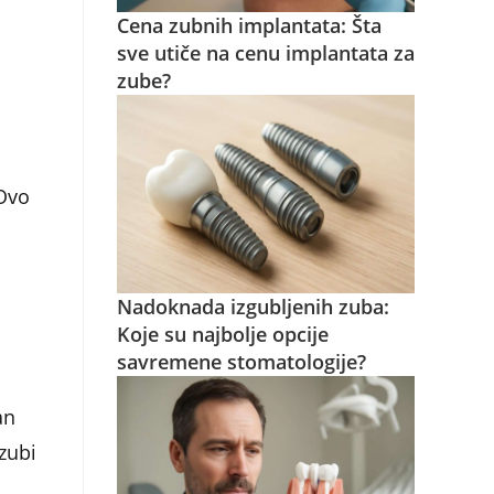
Cena zubnih implantata: Šta
sve utiče na cenu implantata za
zube?
 Ovo
u
Nadoknada izgubljenih zuba:
Koje su najbolje opcije
savremene stomatologije?
an
zubi