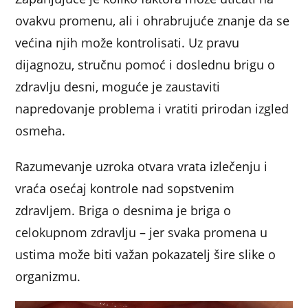
ovakvu promenu, ali i ohrabrujuće znanje da se
većina njih može kontrolisati. Uz pravu
dijagnozu, stručnu pomoć i doslednu brigu o
zdravlju desni, moguće je zaustaviti
napredovanje problema i vratiti prirodan izgled
osmeha.
Razumevanje uzroka otvara vrata izlečenju i
vraća osećaj kontrole nad sopstvenim
zdravljem. Briga o desnima je briga o
celokupnom zdravlju – jer svaka promena u
ustima može biti važan pokazatelj šire slike o
organizmu.