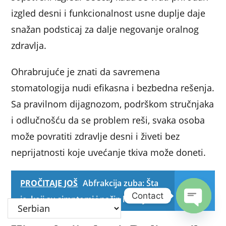
izgled desni i funkcionalnost usne duplje daje
snažan podsticaj za dalje negovanje oralnog
zdravlja.
Ohrabrujuće je znati da savremena
stomatologija nudi efikasna i bezbedna rešenja.
Sa pravilnom dijagnozom, podrškom stručnjaka
i odlučnošću da se problem reši, svaka osoba
može povratiti zdravlje desni i živeti bez
neprijatnosti koje uvećanje tkiva može doneti.
PROČITAJE JOŠ
Abfrakcija zuba: Šta
Contact
je, koji su simptomi i način lečenja
Open c