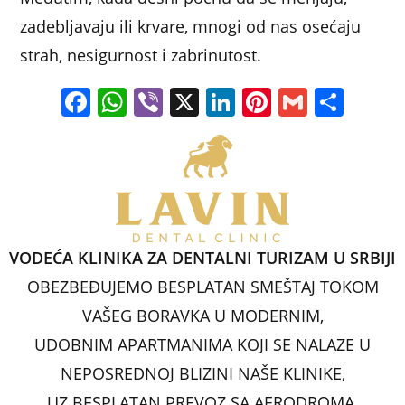
zadebljavaju ili krvare, mnogi od nas osećaju
strah, nesigurnost i zabrinutost.
F
W
Vi
X
Li
Pi
G
S
a
h
b
n
nt
m
h
c
at
er
k
er
ai
ar
e
s
e
e
l
e
b
A
dI
st
o
p
n
VODEĆA KLINIKA ZA DENTALNI TURIZAM U SRBIJI
o
p
OBEZBEĐUJEMO BESPLATAN SMEŠTAJ TOKOM
k
VAŠEG BORAVKA U MODERNIM,
UDOBNIM APARTMANIMA KOJI SE NALAZE U
NEPOSREDNOJ BLIZINI NAŠE KLINIKE,
UZ BESPLATAN PREVOZ SA AERODROMA.