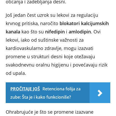
oticanja i zadebljanja desni.
Još jedan čest uzrok su lekovi za regulaciju
krvnog pritiska, naročito
blokatori kalcijumskih
kanala
kao što su
nifedipin
i
amlodipin
. Ovi
lekovi, iako od suštinske važnosti za
kardiovaskularno zdravlje, mogu izazvati
promene u strukturi desni koje otežavaju
svakodnevnu oralnu higijenu i povećavaju rizik
od upala.
PROČITAJE JOŠ
Retenciona folija za
zube: Šta je i kako funkcioniše?
Ohrabrujuće je što se promene izazvane