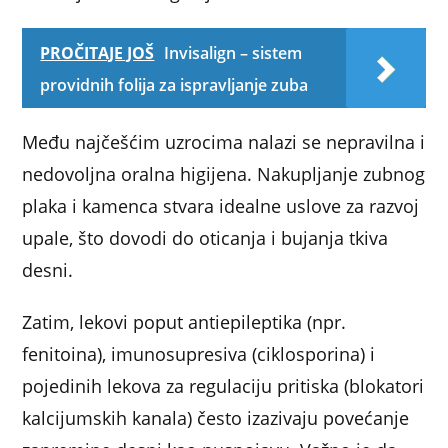
PROČITAJE JOŠ
Invisalign – sistem
providnih folija za ispravljanje zuba
Među najčešćim uzrocima nalazi se nepravilna i
nedovoljna oralna higijena. Nakupljanje zubnog
plaka i kamenca stvara idealne uslove za razvoj
upale, što dovodi do oticanja i bujanja tkiva
desni.
Zatim, lekovi poput antiepileptika (npr.
fenitoina), imunosupresiva (ciklosporina) i
pojedinih lekova za regulaciju pritiska (blokatori
kalcijumskih kanala) često izazivaju povećanje