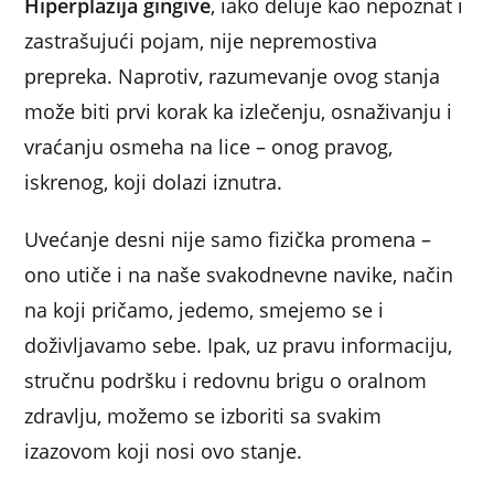
Hiperplazija gingive
, iako deluje kao nepoznat i
zastrašujući pojam, nije nepremostiva
prepreka. Naprotiv, razumevanje ovog stanja
može biti prvi korak ka izlečenju, osnaživanju i
vraćanju osmeha na lice – onog pravog,
iskrenog, koji dolazi iznutra.
Uvećanje desni nije samo fizička promena –
ono utiče i na naše svakodnevne navike, način
na koji pričamo, jedemo, smejemo se i
doživljavamo sebe. Ipak, uz pravu informaciju,
stručnu podršku i redovnu brigu o oralnom
zdravlju, možemo se izboriti sa svakim
izazovom koji nosi ovo stanje.