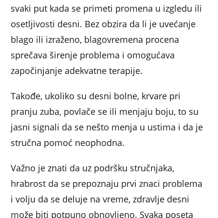
svaki put kada se primeti promena u izgledu ili
osetljivosti desni. Bez obzira da li je uvećanje
blago ili izraženo, blagovremena procena
sprečava širenje problema i omogućava
započinjanje adekvatne terapije.
Takođe, ukoliko su desni bolne, krvare pri
pranju zuba, povlače se ili menjaju boju, to su
jasni signali da se nešto menja u ustima i da je
stručna pomoć neophodna.
Važno je znati da uz podršku stručnjaka,
hrabrost da se prepoznaju prvi znaci problema
i volju da se deluje na vreme, zdravlje desni
može biti potpuno obnovljeno. Svaka poseta