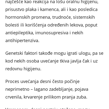
najčešće kao reakcija na lošu oralnu higijenu,
prisustvo plaka i kamenca, ali i kao posledica
hormonskih promena, trudnoće, sistemskih
bolesti ili korišćenja određenih lekova, poput
antiepileptika, imunosupresiva i nekih
antihipertenziva.
Genetski faktori takođe mogu igrati ulogu, pa se
kod nekih osoba uvećanje tkiva javlja čak i uz
redovnu higijenu.
Proces uvećanja desni često počinje
neprimetno – lagano zadebljanje, pojava
crvenila, krvarenje prilikom pranja zuba.