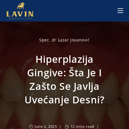
Skip
to
content
Spec. dr Lazar Jovanović
Hiperplazija
Gingive: Šta Je I
Zašto Se Javlja
Uvećanje Desni?
June 2, 2025
12 mins read