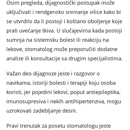
Osim pregleda, dijagnostički postupak može
uključivati i rendgensko snimanje vilice kako bi
se utvrdilo da li postoji i koštano oboljenje koje
prati uvećanje tkiva. U slučajevima kada postoji
sumnja na sistemsku bolest ili reakciju na
lekove, stomatolog može preporučiti dodatne
analize ili konsultacije sa drugim specijalistima.
Važan deo dijagnoze jeste i razgovor o
navikama, istoriji bolesti i terapiji koju osoba
koristi, jer pojedini lekovi, poput antiepileptika,
imunosupresiva i nekih antihipertenziva, mogu
uzrokovati zadebljanje desni.
Pravi trenutak za posetu stomatologu jeste