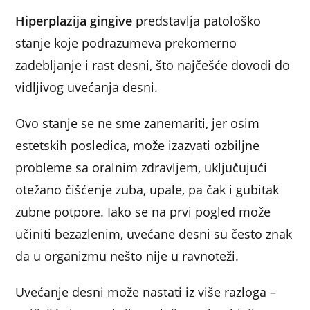
Hiperplazija gingive
predstavlja patološko
stanje koje podrazumeva prekomerno
zadebljanje i rast desni, što najčešće dovodi do
vidljivog uvećanja desni.
Ovo stanje se ne sme zanemariti, jer osim
estetskih posledica, može izazvati ozbiljne
probleme sa oralnim zdravljem, uključujući
otežano čišćenje zuba, upale, pa čak i gubitak
zubne potpore. Iako se na prvi pogled može
učiniti bezazlenim, uvećane desni su često znak
da u organizmu nešto nije u ravnoteži.
Uvećanje desni može nastati iz više razloga –