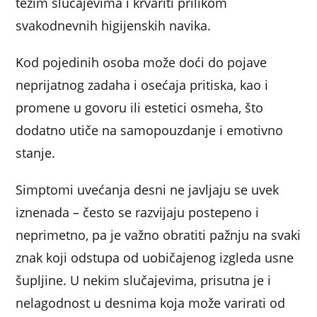
težim slučajevima i krvariti prilikom
svakodnevnih higijenskih navika.
Kod pojedinih osoba može doći do pojave
neprijatnog zadaha i osećaja pritiska, kao i
promene u govoru ili estetici osmeha, što
dodatno utiče na samopouzdanje i emotivno
stanje.
Simptomi uvećanja desni ne javljaju se uvek
iznenada – često se razvijaju postepeno i
neprimetno, pa je važno obratiti pažnju na svaki
znak koji odstupa od uobičajenog izgleda usne
šupljine. U nekim slučajevima, prisutna je i
nelagodnost u desnima koja može varirati od