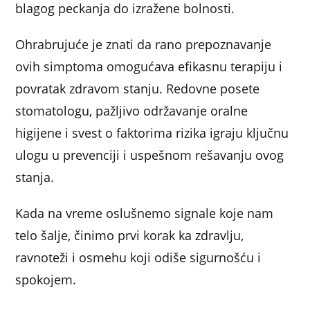
blagog peckanja do izražene bolnosti.
Ohrabrujuće je znati da rano prepoznavanje
ovih simptoma omogućava efikasnu terapiju i
povratak zdravom stanju. Redovne posete
stomatologu, pažljivo održavanje oralne
higijene i svest o faktorima rizika igraju ključnu
ulogu u prevenciji i uspešnom rešavanju ovog
stanja.
Kada na vreme oslušnemo signale koje nam
telo šalje, činimo prvi korak ka zdravlju,
ravnoteži i osmehu koji odiše sigurnošću i
spokojem.