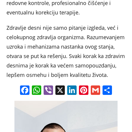
redovne kontrole, profesionalno čišćenje i
eventualnu korekciju terapije.
Zdravlje desni nije samo pitanje izgleda, već i
celokupnog zdravlja organizma. Razumevanjem
uzroka i mehanizama nastanka ovog stanja,
otvara se put ka rešenju. Svaki korak ka zdravim
desnima je korak ka većem samopouzdanju,
lepšem osmehu i boljem kvalitetu života.
F
W
Vi
X
Li
Pi
G
S
a
h
b
n
nt
m
h
c
at
er
k
er
ai
ar
e
s
e
e
l
e
b
A
dI
st