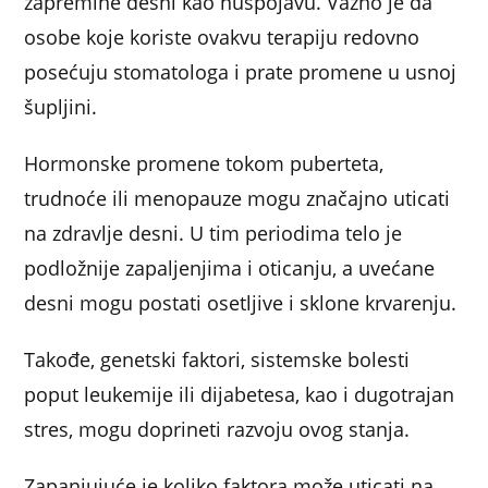
zapremine desni kao nuspojavu. Važno je da
osobe koje koriste ovakvu terapiju redovno
posećuju stomatologa i prate promene u usnoj
šupljini.
Hormonske promene tokom puberteta,
trudnoće ili menopauze mogu značajno uticati
na zdravlje desni. U tim periodima telo je
podložnije zapaljenjima i oticanju, a uvećane
desni mogu postati osetljive i sklone krvarenju.
Takođe, genetski faktori, sistemske bolesti
poput leukemije ili dijabetesa, kao i dugotrajan
stres, mogu doprineti razvoju ovog stanja.
Zapanjujuće je koliko faktora može uticati na