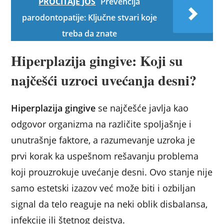
PROČITAJE JOŠ
Prevencija
parodontopatije: Ključne stvari koje
treba da znate
Hiperplazija gingive: Koji su
najčešći uzroci uvećanja desni?
Hiperplazija gingive
se najčešće javlja kao
odgovor organizma na različite spoljašnje i
unutrašnje faktore, a razumevanje uzroka je
prvi korak ka uspešnom rešavanju problema
koji prouzrokuje uvećanje desni. Ovo stanje nije
samo estetski izazov već može biti i ozbiljan
signal da telo reaguje na neki oblik disbalansa,
infekcije ili štetnog dejstva.