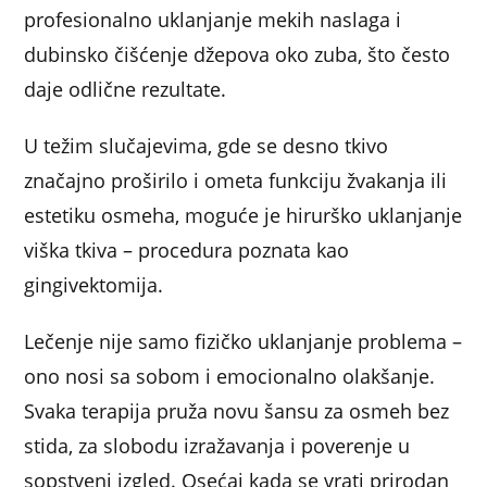
profesionalno uklanjanje mekih naslaga i
dubinsko čišćenje džepova oko zuba, što često
daje odlične rezultate.
U težim slučajevima, gde se desno tkivo
značajno proširilo i ometa funkciju žvakanja ili
estetiku osmeha, moguće je hirurško uklanjanje
viška tkiva – procedura poznata kao
gingivektomija.
Lečenje nije samo fizičko uklanjanje problema –
ono nosi sa sobom i emocionalno olakšanje.
Svaka terapija pruža novu šansu za osmeh bez
stida, za slobodu izražavanja i poverenje u
sopstveni izgled. Osećaj kada se vrati prirodan