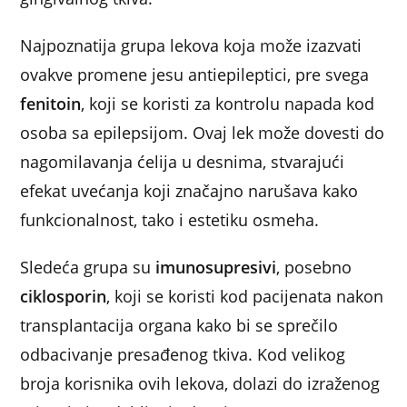
Najpoznatija grupa lekova koja može izazvati
ovakve promene jesu antiepileptici, pre svega
fenitoin
, koji se koristi za kontrolu napada kod
osoba sa epilepsijom. Ovaj lek može dovesti do
nagomilavanja ćelija u desnima, stvarajući
efekat uvećanja koji značajno narušava kako
funkcionalnost, tako i estetiku osmeha.
Sledeća grupa su
imunosupresivi
, posebno
ciklosporin
, koji se koristi kod pacijenata nakon
transplantacija organa kako bi se sprečilo
odbacivanje presađenog tkiva. Kod velikog
broja korisnika ovih lekova, dolazi do izraženog