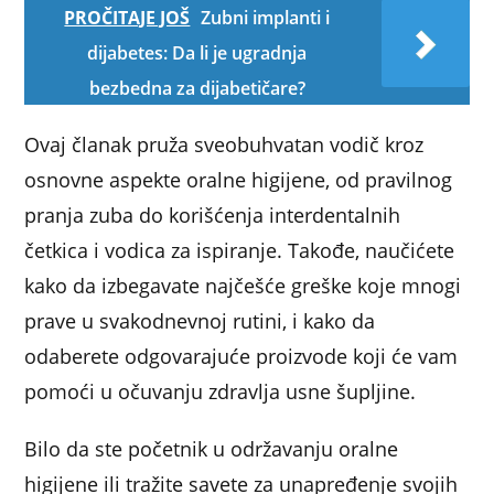
PROČITAJE JOŠ
Zubni implanti i
dijabetes: Da li je ugradnja
bezbedna za dijabetičare?
Ovaj članak pruža sveobuhvatan vodič kroz
osnovne aspekte oralne higijene, od pravilnog
pranja zuba do korišćenja interdentalnih
četkica i vodica za ispiranje. Takođe, naučićete
kako da izbegavate najčešće greške koje mnogi
prave u svakodnevnoj rutini, i kako da
odaberete odgovarajuće proizvode koji će vam
pomoći u očuvanju zdravlja usne šupljine.
Bilo da ste početnik u održavanju oralne
higijene ili tražite savete za unapređenje svojih