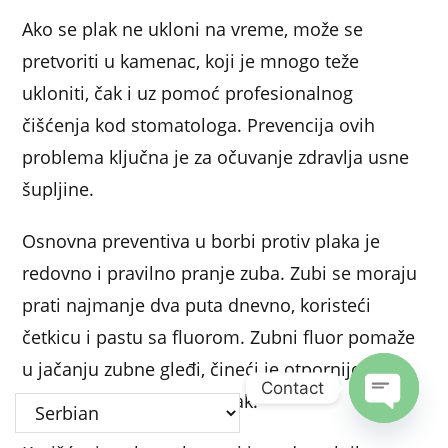
Ako se plak ne ukloni na vreme, može se
pretvoriti u kamenac, koji je mnogo teže
ukloniti, čak i uz pomoć profesionalnog
čišćenja kod stomatologa. Prevencija ovih
problema ključna je za očuvanje zdravlja usne
šupljine.
Osnovna preventiva u borbi protiv plaka je
redovno i pravilno pranje zuba. Zubi se moraju
prati najmanje dva puta dnevno, koristeći
četkicu i pastu sa fluorom. Zubni fluor pomaže
u jačanju zubne gleđi, čineći je otpornijom na
Contact
bakterije koje uzrokuju plak.
Open c