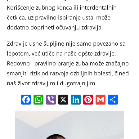
Korišćenje zubnog konca ili interdentalnih
četkica, uz pravilno ispiranje usta, može
dodatno doprineti očuvanju zdravlja.
Zdravlje usne šupljine nije samo povezano sa
lepotom, već utiče na naše opšte zdravlje.
Redovno i pravilno pranje zuba može značajno
smanjiti rizik od razvoja ozbiljnih bolesti, čineći
naš život zdravijim i dugotrajnijim.
F
W
Vi
X
Li
Pi
G
S
a
h
b
n
nt
m
h
c
at
er
k
er
ai
ar
e
s
e
e
l
e