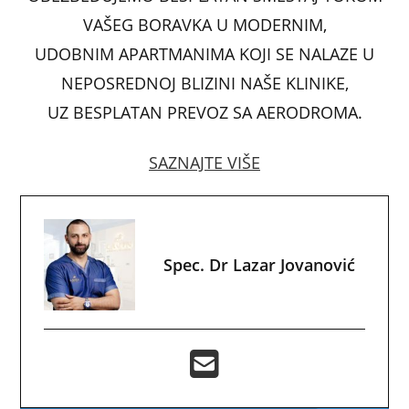
k
VAŠEG BORAVKA U MODERNIM,
UDOBNIM APARTMANIMA KOJI SE NALAZE U
NEPOSREDNOJ BLIZINI NAŠE KLINIKE,
UZ BESPLATAN PREVOZ SA AERODROMA.
SAZNAJTE VIŠE
Spec. Dr Lazar Jovanović