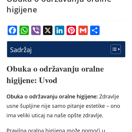
higijene
F
W
Vi
X
Li
Pi
G
S
a
h
b
n
nt
m
h
c
at
er
k
er
ai
ar
Sadržaj
e
s
e
e
l
e
b
A
dI
st
Obuka o održavanju oralne
o
p
n
higijene: Uvod
o
p
k
Obuka o održavanju oralne higijene:
Zdravlje
usne šupljine nije samo pitanje estetike – ono
ima veliki uticaj na naše opšte zdravlje.
Pravilna oralna higijena može pomoći u