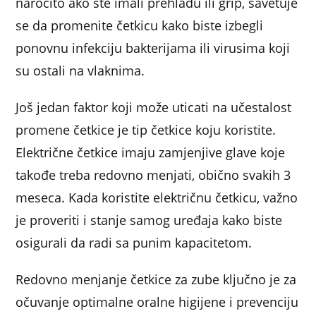
naročito ako ste imali prehladu ili grip, savetuje
se da promenite četkicu kako biste izbegli
ponovnu infekciju bakterijama ili virusima koji
su ostali na vlaknima.
Još jedan faktor koji može uticati na učestalost
promene četkice je tip četkice koju koristite.
Električne četkice imaju zamjenjive glave koje
takođe treba redovno menjati, obično svakih 3
meseca. Kada koristite električnu četkicu, važno
je proveriti i stanje samog uređaja kako biste
osigurali da radi sa punim kapacitetom.
Redovno menjanje četkice za zube ključno je za
očuvanje optimalne oralne higijene i prevenciju