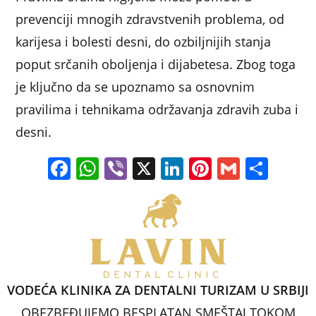
prevenciji mnogih zdravstvenih problema, od
karijesa i bolesti desni, do ozbiljnijih stanja
poput srčanih oboljenja i dijabetesa. Zbog toga
je ključno da se upoznamo sa osnovnim
pravilima i tehnikama održavanja zdravih zuba i
desni.
F
W
Vi
X
Li
Pi
G
S
a
h
b
n
nt
m
h
c
at
er
k
er
ai
ar
e
s
e
e
l
e
b
A
dI
st
o
p
n
VODEĆA KLINIKA ZA DENTALNI TURIZAM U SRBIJI
o
p
OBEZBEĐUJEMO BESPLATAN SMEŠTAJ TOKOM