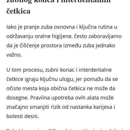
četkica
Iako je pranje zuba osnovna i ključna rutina u
održavanju oralne higijene, često zaboravljamo
da je čišćenje prostora između zuba jednako
važno.
U tom procesu, zubni konac i interdentalne
četkice igraju ključnu ulogu, jer pomažu da se
očiste mesta koja obična četkica ne može da
dosegne. Pravilna upotreba ovih alata može
značajno smanjiti rizik od nastanka karijesa i
bolesti desni.