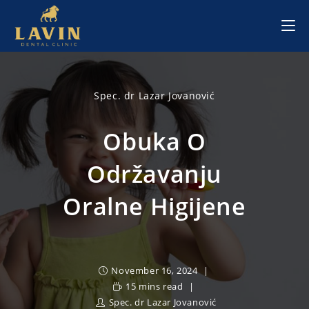
Skip
to
content
Spec. dr Lazar Jovanović
Obuka O
Održavanju
Oralne Higijene
November 16, 2024
15 mins read
Spec. dr Lazar Jovanović