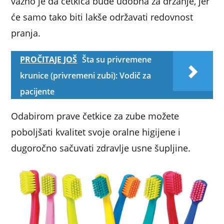
važno je da četkica bude udobna za držanje, jer
će samo tako biti lakše održavati redovnost
pranja.
PROČITAJE JOŠ
Šta su privremene
krunice (privremeni zubi): Vodič za
pacijente
Odabirom prave četkice za zube možete
poboljšati kvalitet svoje oralne higijene i
dugoročno sačuvati zdravlje usne šupljine.