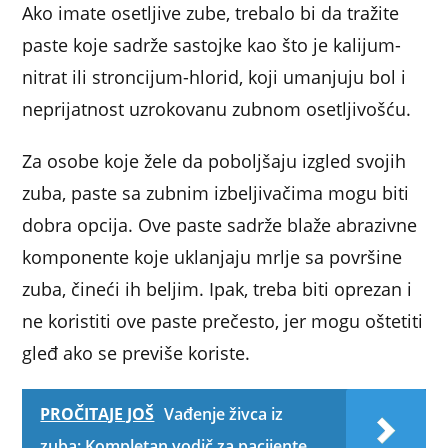
Ako imate osetljive zube, trebalo bi da tražite
paste koje sadrže sastojke kao što je kalijum-
nitrat ili stroncijum-hlorid, koji umanjuju bol i
neprijatnost uzrokovanu zubnom osetljivošću.
Za osobe koje žele da poboljšaju izgled svojih
zuba, paste sa zubnim izbeljivačima mogu biti
dobra opcija. Ove paste sadrže blaže abrazivne
komponente koje uklanjaju mrlje sa površine
zuba, čineći ih beljim. Ipak, treba biti oprezan i
ne koristiti ove paste prečesto, jer mogu oštetiti
gleđ ako se previše koriste.
PROČITAJE JOŠ
Vađenje živca iz
zuba: Kompletan vodič za pacijente