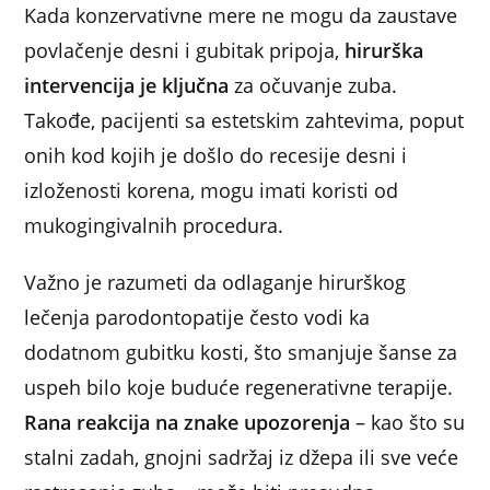
Kada konzervativne mere ne mogu da zaustave
povlačenje desni i gubitak pripoja,
hirurška
intervencija je ključna
za očuvanje zuba.
Takođe, pacijenti sa estetskim zahtevima, poput
onih kod kojih je došlo do recesije desni i
izloženosti korena, mogu imati koristi od
mukogingivalnih procedura.
Važno je razumeti da odlaganje hirurškog
lečenja parodontopatije često vodi ka
dodatnom gubitku kosti, što smanjuje šanse za
uspeh bilo koje buduće regenerativne terapije.
Rana reakcija na znake upozorenja
– kao što su
stalni zadah, gnojni sadržaj iz džepa ili sve veće