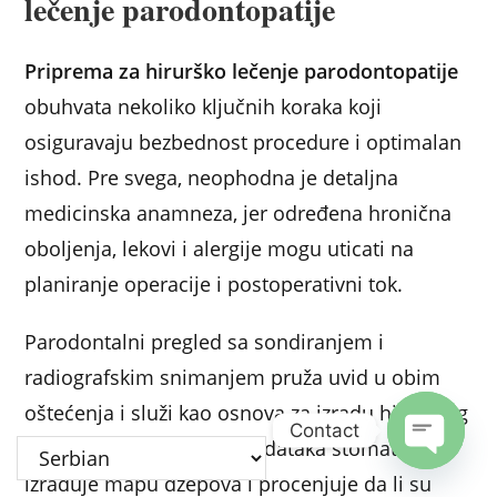
lečenje parodontopatije
Priprema za hirurško lečenje parodontopatije
obuhvata nekoliko ključnih koraka koji
osiguravaju bezbednost procedure i optimalan
ishod. Pre svega, neophodna je detaljna
medicinska anamneza, jer određena hronična
oboljenja, lekovi i alergije mogu uticati na
planiranje operacije i postoperativni tok.
Parodontalni pregled sa sondiranjem i
radiografskim snimanjem pruža uvid u obim
oštećenja i služi kao osnova za izradu hirurškog
Contact
plana. Na osnovu ovih podataka stomatolog
izrađuje mapu džepova i procenjuje da li su
Open c