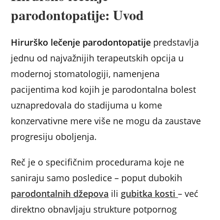
o
p
n
parodontopatije: Uvod
o
p
k
Hirurško lečenje parodontopatije
predstavlja
jednu od najvažnijih terapeutskih opcija u
modernoj stomatologiji, namenjena
pacijentima kod kojih je parodontalna bolest
uznapredovala do stadijuma u kome
konzervativne mere više ne mogu da zaustave
progresiju oboljenja.
Reč je o specifičnim procedurama koje ne
saniraju samo posledice – poput dubokih
parodontalnih džepova
ili
gubitka kosti
– već
direktno obnavljaju strukture potpornog