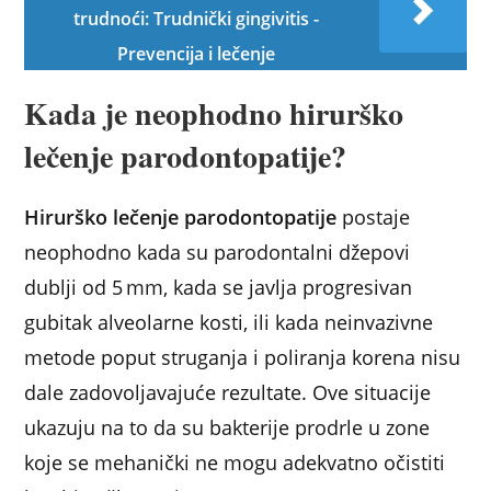
trudnoći: Trudnički gingivitis -
Prevencija i lečenje
Kada je neophodno hirurško
lečenje parodontopatije?
Hirurško lečenje parodontopatije
postaje
neophodno kada su parodontalni džepovi
dublji od 5 mm, kada se javlja progresivan
gubitak alveolarne kosti, ili kada neinvazivne
metode poput struganja i poliranja korena nisu
dale zadovoljavajuće rezultate. Ove situacije
ukazuju na to da su bakterije prodrle u zone
koje se mehanički ne mogu adekvatno očistiti