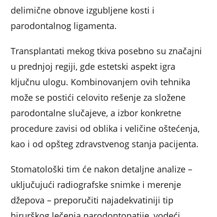
delimične obnove izgubljene kosti i
parodontalnog ligamenta.
Transplantati mekog tkiva posebno su značajni
u prednjoj regiji, gde estetski aspekt igra
ključnu ulogu. Kombinovanjem ovih tehnika
može se postići celovito rešenje za složene
parodontalne slučajeve, a izbor konkretne
procedure zavisi od oblika i veličine oštećenja,
kao i od opšteg zdravstvenog stanja pacijenta.
Stomatološki tim će nakon detaljne analize –
uključujući radiografske snimke i merenje
džepova – preporučiti najadekvatiniji tip
hirurškog lečenja parodontopatije, vodeći