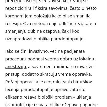
precizno čišćenje. Po završetku, režanj se
repozicionira i fiksira šavovima, često u nešto
koronarnijem položaju kako bi se smanjila
recesija. Ova metoda daje odlične rezultate u
smanjenju dubine džepova, čak i kod
uznapredovalih oblika parodontopatije.
Iako se čini invazivno, većina pacijenata
proceduru podnosi veoma dobro uz
lokalnu
anesteziju
, a savremeni minimalno invazivni
pristupi dodatno skraćuju vreme oporavka.
Režanj operacija je centralni stub hirurškog
lečenja parodontopatije upravo zato što
efikasno rešava biološki problem – uklanja
izvor infekcije i stvara plitke džepove pogodne