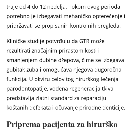
traje od 4 do 12 nedelja. Tokom ovog perioda
potrebno je izbegavati mehaničko opterećenje i
pridržavati se propisanih kontrolnih pregleda.
Kliničke studije potvrđuju da GTR može
rezultirati značajnim prirastom kosti i
smanjenjem dubine džepova, čime se izbegava
gubitak zuba i omogućava njegova dugoročna
funkcija. U okviru celovitog hirurškog lečenja
parodontopatije, vođena regeneracija tkiva
predstavlja zlatni standard za reparaciju
koštanih defekata i očuvanje prirodne denticije.
Priprema pacijenta za hirurško