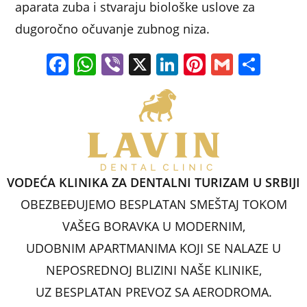
aparata zuba i stvaraju biološke uslove za
dugoročno očuvanje zubnog niza.
F
W
Vi
X
Li
Pi
G
S
a
h
b
n
nt
m
h
c
at
er
k
er
ai
ar
e
s
e
e
l
e
b
A
dI
st
o
p
n
VODEĆA KLINIKA ZA DENTALNI TURIZAM U SRBIJI
o
p
OBEZBEĐUJEMO BESPLATAN SMEŠTAJ TOKOM
k
VAŠEG BORAVKA U MODERNIM,
UDOBNIM APARTMANIMA KOJI SE NALAZE U
NEPOSREDNOJ BLIZINI NAŠE KLINIKE,
UZ BESPLATAN PREVOZ SA AERODROMA.