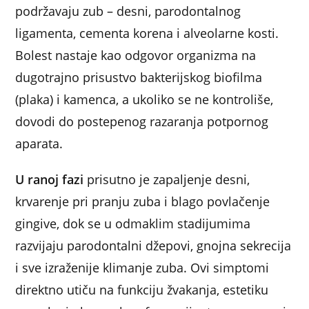
podržavaju zub – desni, parodontalnog
ligamenta, cementa korena i alveolarne kosti.
Bolest nastaje kao odgovor organizma na
dugotrajno prisustvo bakterijskog biofilma
(plaka) i kamenca, a ukoliko se ne kontroliše,
dovodi do postepenog razaranja potpornog
aparata.
U ranoj fazi
prisutno je zapaljenje desni,
krvarenje pri pranju zuba i blago povlačenje
gingive, dok se u odmaklim stadijumima
razvijaju parodontalni džepovi, gnojna sekrecija
i sve izraženije klimanje zuba. Ovi simptomi
direktno utiču na funkciju žvakanja, estetiku