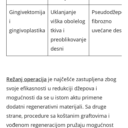
Gingivektomija
Uklanjanje
Pseudodžepovi
i
viška obolelog
fibrozno
gingivoplastika
tkiva i
uvećane desni
preoblikovanje
desni
Režanj operacija
je najčešće zastupljena zbog
svoje efikasnosti u redukciji džepova i
mogućnosti da se u istom aktu primene
dodatni regenerativni materijali. Sa druge
strane, procedure sa koštanim graftovima i
vođenom regeneracijom pružaju mogućnost