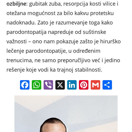
ozbiljne
: gubitak zuba, resorpcija kosti vilice i
otežana mogućnost za bilo kakvu protetsku
nadoknadu. Zato je razumevanje toga kako
parodontopatija napreduje od suštinske
važnosti – ono nam pokazuje zašto je hirurško
lečenje parodontopatije, u određenim
trenucima, ne samo preporučljivo već i jedino
rešenje koje vodi ka trajnoj stabilnosti.
F
W
Vi
X
Li
Pi
G
S
a
h
b
n
nt
m
h
c
at
er
k
er
ai
ar
e
s
e
e
l
e
b
A
dI
st
o
p
n