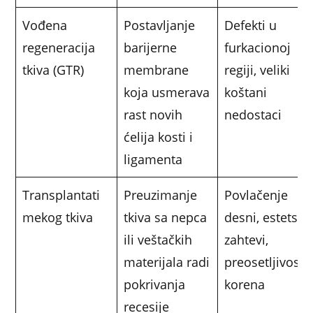
Vođena
Postavljanje
Defekti u
regeneracija
barijerne
furkacionoj
tkiva (GTR)
membrane
regiji, veliki
koja usmerava
koštani
rast novih
nedostaci
ćelija kosti i
ligamenta
Transplantati
Preuzimanje
Povlačenje
mekog tkiva
tkiva sa nepca
desni, estetski
ili veštačkih
zahtevi,
materijala radi
preosetljivost
pokrivanja
korena
recesije