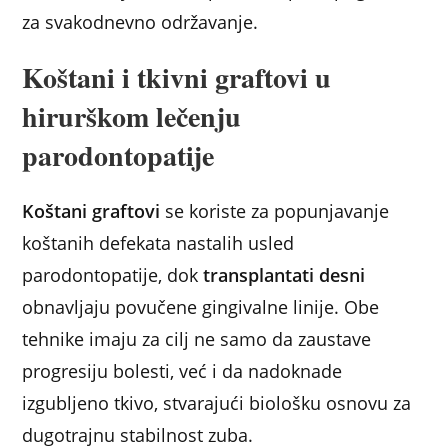
za svakodnevno održavanje.
Koštani i tkivni graftovi u
hirurškom lečenju
parodontopatije
Koštani graftovi
se koriste za popunjavanje
koštanih defekata nastalih usled
parodontopatije, dok
transplantati desni
obnavljaju povučene gingivalne linije. Obe
tehnike imaju za cilj ne samo da zaustave
progresiju bolesti, već i da nadoknade
izgubljeno tkivo, stvarajući biološku osnovu za
dugotrajnu stabilnost zuba.