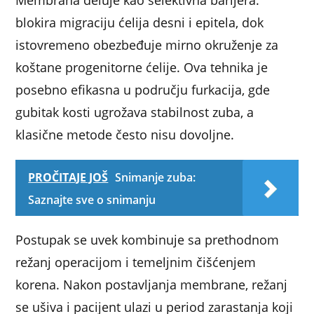
Membrana deluje kao selektivna barijera:
blokira migraciju ćelija desni i epitela, dok
istovremeno obezbeđuje mirno okruženje za
koštane progenitorne ćelije. Ova tehnika je
posebno efikasna u području furkacija, gde
gubitak kosti ugrožava stabilnost zuba, a
klasične metode često nisu dovoljne.
PROČITAJE JOŠ
Snimanje zuba:
Saznajte sve o snimanju
Postupak se uvek kombinuje sa prethodnom
režanj operacijom i temeljnim čišćenjem
korena. Nakon postavljanja membrane, režanj
se ušiva i pacijent ulazi u period zarastanja koji