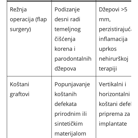
Režnja
Podizanje
Džepovi >5
operacija (flap
desni radi
mm,
surgery)
temeljnog
perzistirajuća
čišćenja
inflamacija
korena i
uprkos
parodontalnih
nehirurškoj
džepova
terapiji
Koštani
Popunjavanje
Vertikalni i
graftovi
koštanih
horizontalni
defekata
koštani defekti
prirodnim ili
priprema za
sintetičkim
implantate
materijalom