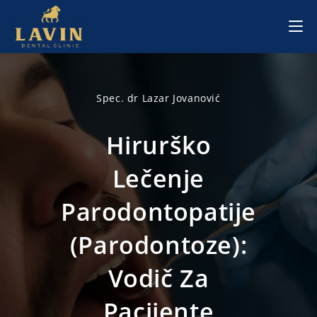
Skip
to
content
Spec. dr Lazar Jovanović
Hirurško
Lečenje
Parodontopatije
(parodontoze):
Vodič Za
Pacijente