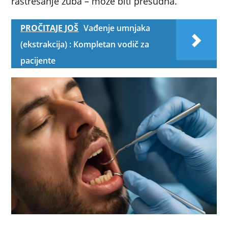
rastresanje zuba – može biti presudna.
PROČITAJE JOŠ
Vađenje umnjaka
(ekstrakcija) : Kompletan vodič za
pacijente