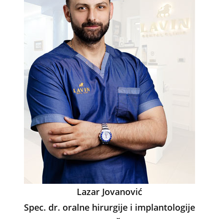
o
p
k
Lazar Jovanović
Spec. dr. oralne hirurgije i implantologije