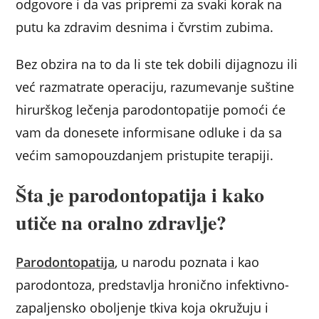
odgovore i da vas pripremi za svaki korak na
putu ka zdravim desnima i čvrstim zubima.
Bez obzira na to da li ste tek dobili dijagnozu ili
već razmatrate operaciju, razumevanje suštine
hirurškog lečenja parodontopatije pomoći će
vam da donesete informisane odluke i da sa
većim samopouzdanjem pristupite terapiji.
Šta je parodontopatija i kako
utiče na oralno zdravlje?
Parodontopatija
, u narodu poznata i kao
parodontoza, predstavlja hronično infektivno-
zapaljensko oboljenje tkiva koja okružuju i