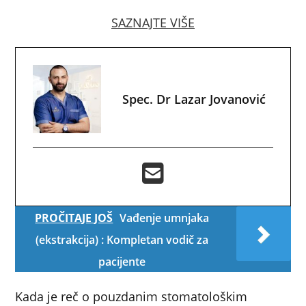
SAZNAJTE VIŠE
Spec. Dr Lazar Jovanović
PROČITAJE JOŠ
Vađenje umnjaka
(ekstrakcija) : Kompletan vodič za
pacijente
Kada je reč o pouzdanim stomatološkim