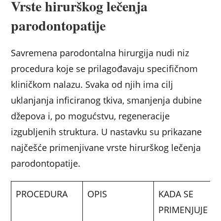
Vrste hirurškog lečenja
parodontopatije
Savremena parodontalna hirurgija nudi niz
procedura koje se prilagođavaju specifičnom
kliničkom nalazu. Svaka od njih ima cilj
uklanjanja inficiranog tkiva, smanjenja dubine
džepova i, po mogućstvu, regeneracije
izgubljenih struktura. U nastavku su prikazane
najčešće primenjivane vrste hirurškog lečenja
parodontopatije.
PROCEDURA
OPIS
KADA SE
PRIMENJUJE