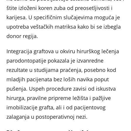
štite izloženi koren zuba od preosetljivosti i
karijesa. U specifičnim slučajevima moguća je
upotreba veštačkih matriksa kako bi se izbegla
donor regija.
Integracija graftova u okviru hirurškog lečenja
parodontopatije pokazala je izvanredne
rezultate u studijama praćenja, posebno kod
mladjih pacijenata bez loših navika poput
pušenja. Uspeh procedure zavisi od iskustva
hirurga, pravilne pripreme ležišta i pažljive
imobilizacije grafta, ali i od pacijentovog
zalaganja u postoperativnoj nezi.