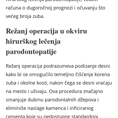
računa o dugoročnoj prognozi i očuvanju što
većeg broja zuba.
Režanj operacija u okviru
hirurškog lečenja
parodontopatije
Režanj operacija podrazumeva podizanje desni
kako bi se omogućilo temeljno čišćenje korena
zuba i okolne kosti, nakon čega se desni vraćaju
na mesto i ušivaju. Ova procedura značajno
smanjuje dubinu parodontalnih džepova i
eliminiše naslage kamenca i inficiranog
cementa koje su nedostupne standardnoj