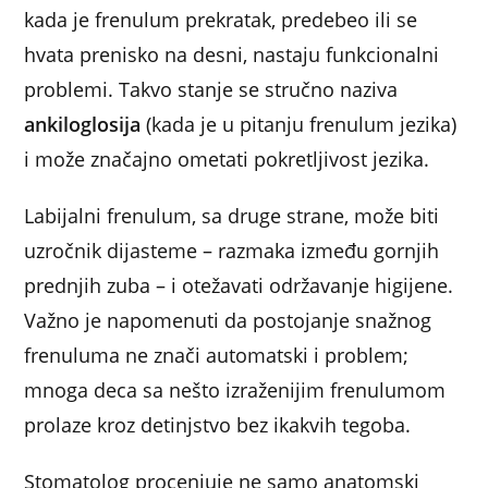
kada je frenulum prekratak, predebeo ili se
hvata prenisko na desni, nastaju funkcionalni
problemi. Takvo stanje se stručno naziva
ankiloglosija
(kada je u pitanju frenulum jezika)
i može značajno ometati pokretljivost jezika.
Labijalni frenulum, sa druge strane, može biti
uzročnik dijasteme – razmaka između gornjih
prednjih zuba – i otežavati održavanje higijene.
Važno je napomenuti da postojanje snažnog
frenuluma ne znači automatski i problem;
mnoga deca sa nešto izraženijim frenulumom
prolaze kroz detinjstvo bez ikakvih tegoba.
Stomatolog procenjuje ne samo anatomski