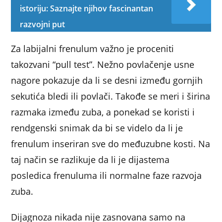
istoriju: Saznajte njihov fascinantan
razvojni put
Za labijalni frenulum važno je proceniti
takozvani “pull test”. Nežno povlačenje usne
nagore pokazuje da li se desni između gornjih
sekutića bledi ili povlači. Takođe se meri i širina
razmaka između zuba, a ponekad se koristi i
rendgenski snimak da bi se videlo da li je
frenulum inseriran sve do međuzubne kosti. Na
taj način se razlikuje da li je dijastema
posledica frenuluma ili normalne faze razvoja
zuba.
Dijagnoza nikada nije zasnovana samo na