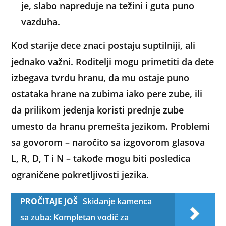
je, slabo napreduje na težini i guta puno
vazduha.
Kod starije dece znaci postaju suptilniji, ali
jednako važni. Roditelji mogu primetiti da dete
izbegava tvrdu hranu, da mu ostaje puno
ostataka hrane na zubima iako pere zube, ili
da prilikom jedenja koristi prednje zube
umesto da hranu premešta jezikom. Problemi
sa govorom – naročito sa izgovorom glasova
L, R, D, T i N – takođe mogu biti posledica
ograničene pokretljivosti jezika
.
PROČITAJE JOŠ
Skidanje kamenca
sa zuba: Kompletan vodič za