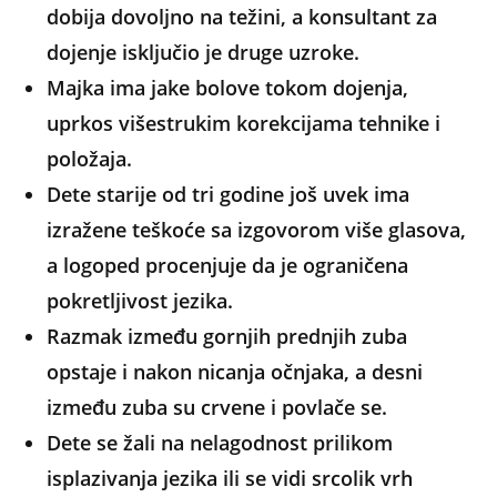
dobija dovoljno na težini, a konsultant za
dojenje isključio je druge uzroke.
Majka ima jake bolove tokom dojenja,
uprkos višestrukim korekcijama tehnike i
položaja.
Dete starije od tri godine još uvek ima
izražene teškoće sa izgovorom više glasova,
a logoped procenjuje da je ograničena
pokretljivost jezika.
Razmak između gornjih prednjih zuba
opstaje i nakon nicanja očnjaka, a desni
između zuba su crvene i povlače se.
Dete se žali na nelagodnost prilikom
isplazivanja jezika ili se vidi srcolik vrh