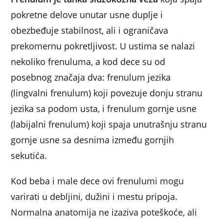
pokretne delove unutar usne duplje i
obezbeđuje stabilnost, ali i ograničava
prekomernu pokretljivost. U ustima se nalazi
nekoliko frenuluma, a kod dece su od
posebnog značaja dva: frenulum jezika
(lingvalni frenulum) koji povezuje donju stranu
jezika sa podom usta, i frenulum gornje usne
(labijalni frenulum) koji spaja unutrašnju stranu
gornje usne sa desnima između gornjih
sekutića.
Kod beba i male dece ovi frenulumi mogu
varirati u debljini, dužini i mestu pripoja.
Normalna anatomija ne izaziva poteškoće, ali