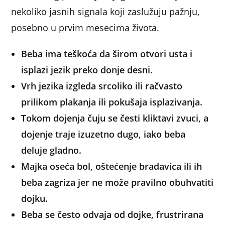
nekoliko jasnih signala koji zaslužuju pažnju,
posebno u prvim mesecima života.
Beba ima teškoća da širom otvori usta i
isplazi jezik preko donje desni.
Vrh jezika izgleda srcoliko ili račvasto
prilikom plakanja ili pokušaja isplazivanja.
Tokom dojenja čuju se česti kliktavi zvuci, a
dojenje traje izuzetno dugo, iako beba
deluje gladno.
Majka oseća bol, oštećenje bradavica ili ih
beba zagriza jer ne može pravilno obuhvatiti
dojku.
Beba se često odvaja od dojke, frustrirana