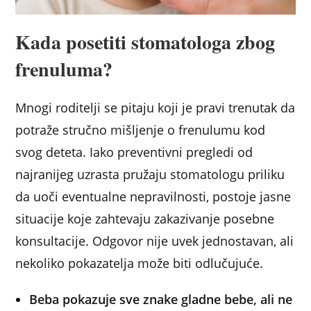
Kada posetiti stomatologa zbog
frenuluma?
Mnogi roditelji se pitaju koji je pravi trenutak da
potraže stručno mišljenje o frenulumu kod
svog deteta. Iako preventivni pregledi od
najranijeg uzrasta pružaju stomatologu priliku
da uoči eventualne nepravilnosti, postoje jasne
situacije koje zahtevaju zakazivanje posebne
konsultacije. Odgovor nije uvek jednostavan, ali
nekoliko pokazatelja može biti odlučujuće.
Beba pokazuje sve znake gladne bebe, ali ne