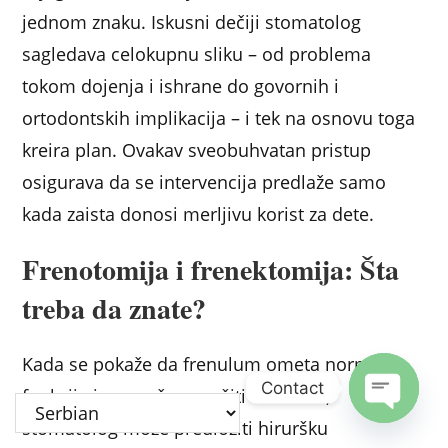
jednom znaku. Iskusni dečiji stomatolog
sagledava celokupnu sliku – od problema
tokom dojenja i ishrane do govornih i
ortodontskih implikacija – i tek na osnovu toga
kreira plan. Ovakav sveobuhvatan pristup
osigurava da se intervencija predlaže samo
kada zaista donosi merljivu korist za dete.
Frenotomija i frenektomija: Šta
treba da znate?
Kada se pokaže da frenulum ometa normalne
Contact
funkcije i ne može se rešiti vežbama,
stomatolog može predložiti hiruršku
Open c