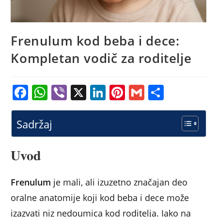
Frenulum kod beba i dece:
Kompletan vodič za roditelje
F
W
Vi
X
Li
Pi
G
S
a
h
b
n
nt
m
h
c
at
er
k
er
ai
ar
Sadržaj
e
s
e
e
l
e
b
A
dI
st
Uvod
o
p
n
o
p
Frenulum
je mali, ali izuzetno značajan deo
k
oralne anatomije koji kod beba i dece može
izazvati niz nedoumica kod roditelja. Iako na