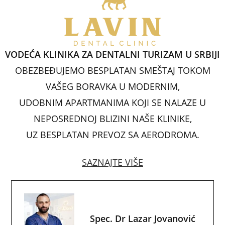
e
s
e
e
l
e
b
A
dI
st
o
p
n
VODEĆA KLINIKA ZA DENTALNI TURIZAM U SRBIJI
o
p
OBEZBEĐUJEMO BESPLATAN SMEŠTAJ TOKOM
k
VAŠEG BORAVKA U MODERNIM,
UDOBNIM APARTMANIMA KOJI SE NALAZE U
NEPOSREDNOJ BLIZINI NAŠE KLINIKE,
UZ BESPLATAN PREVOZ SA AERODROMA.
SAZNAJTE VIŠE
Spec. Dr Lazar Jovanović