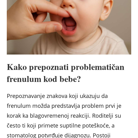
Kako prepoznati problematičan
frenulum kod bebe?
Prepoznavanje znakova koji ukazuju da
frenulum možda predstavlja problem prvi je
korak ka blagovremenoj reakciji. Roditelji su
često ti koji primete suptilne poteškoće, a
stomatolog potvrđuje dijagnozu. Postoji