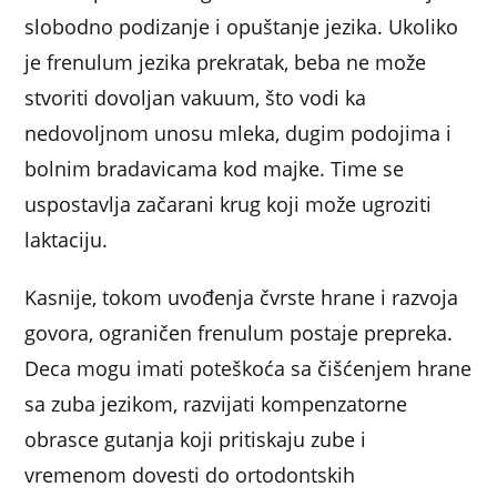
slobodno podizanje i opuštanje jezika. Ukoliko
je frenulum jezika prekratak, beba ne može
stvoriti dovoljan vakuum, što vodi ka
nedovoljnom unosu mleka, dugim podojima i
bolnim bradavicama kod majke. Time se
uspostavlja začarani krug koji može ugroziti
laktaciju.
Kasnije, tokom uvođenja čvrste hrane i razvoja
govora, ograničen frenulum postaje prepreka.
Deca mogu imati poteškoća sa čišćenjem hrane
sa zuba jezikom, razvijati kompenzatorne
obrasce gutanja koji pritiskaju zube i
vremenom dovesti do ortodontskih