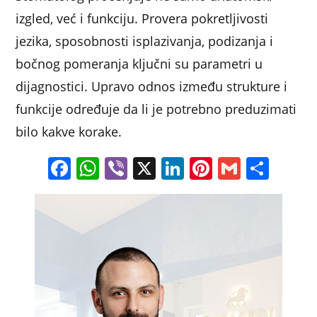
izgled, već i funkciju. Provera pokretljivosti
jezika, sposobnosti isplazivanja, podizanja i
bočnog pomeranja ključni su parametri u
dijagnostici. Upravo odnos između strukture i
funkcije određuje da li je potrebno preduzimati
bilo kakve korake.
F
W
Vi
X
Li
Pi
G
S
a
h
b
n
nt
m
h
c
at
er
k
er
ai
ar
e
s
e
e
l
e
b
A
dI
st
o
p
n
o
p