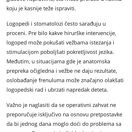
koju je kasnije teže ispraviti.
Logopedi i stomatolozi često sarađuju u
proceni. Pre bilo kakve hirurške intervencije,
logoped može pokušati vežbama istezanja i
stimulacijom poboljšati pokretljivost jezika.
Međutim, u situacijama gde je anatomska
prepreka očigledna i vežbe ne daju rezultate,
oslobađanje frenuluma može značajno olakšati
logopedski rad i ubrzati napredak deteta.
Važno je naglasiti da se operativni zahvat ne
preporučuje isključivo na osnovu pretpostavke
da bi jednog dana moglo doći do problema sa