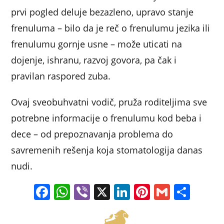
prvi pogled deluje bezazleno, upravo stanje
frenuluma – bilo da je reč o frenulumu jezika ili
frenulumu gornje usne – može uticati na
dojenje, ishranu, razvoj govora, pa čak i
pravilan raspored zuba.
Ovaj sveobuhvatni vodič, pruža roditeljima sve
potrebne informacije o frenulumu kod beba i
dece – od prepoznavanja problema do
savremenih rešenja koja stomatologija danas
nudi.
F
W
Vi
X
Li
Pi
G
S
a
h
b
n
nt
m
h
c
at
er
k
er
ai
ar