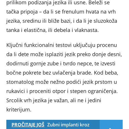
prilikom podizanja jezika ili usne. Beleži se
tačka pripoja – da li se frenulum hvata na vrh
jezika, sredinu ili bliže bazi, i da li je sluzokoža
tanka i elastična, ili debela i vlaknasta.
Ključni funkcionalni testovi uključuju procenu
da li dete može isplaziti jezik preko donje desni,
dodirnuti gornje zube i tvrdo nepce, te izvesti
bočne pokrete bez uvlačenja brade. Kod beba,
stomatolog može nežno podići jezik prstom u
rukavici i proceniti otpor i stepen ograničenja.
Srcolik vrh jezika je važan, ali ne i jedini
kriterijum.
PROČITAJE JOŠ
Zubni implanti kroz