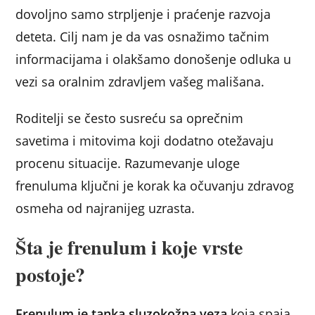
dovoljno samo strpljenje i praćenje razvoja
deteta. Cilj nam je da vas osnažimo tačnim
informacijama i olakšamo donošenje odluka u
vezi sa oralnim zdravljem vašeg mališana.
Roditelji se često susreću sa oprečnim
savetima i mitovima koji dodatno otežavaju
procenu situacije. Razumevanje uloge
frenuluma ključni je korak ka očuvanju zdravog
osmeha od najranijeg uzrasta.
Šta je frenulum i koje vrste
postoje?
Frenulum je tanka sluzokožna veza
koja spaja