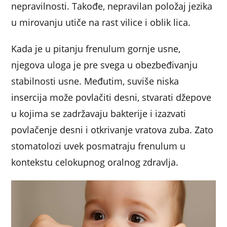
nepravilnosti. Takođe, nepravilan položaj jezika
u mirovanju utiče na rast vilice i oblik lica.
Kada je u pitanju frenulum gornje usne,
njegova uloga je pre svega u obezbeđivanju
stabilnosti usne. Međutim, suviše niska
insercija može povlačiti desni, stvarati džepove
u kojima se zadržavaju bakterije i izazvati
povlačenje desni i otkrivanje vratova zuba. Zato
stomatolozi uvek posmatraju frenulum u
kontekstu celokupnog oralnog zdravlja.