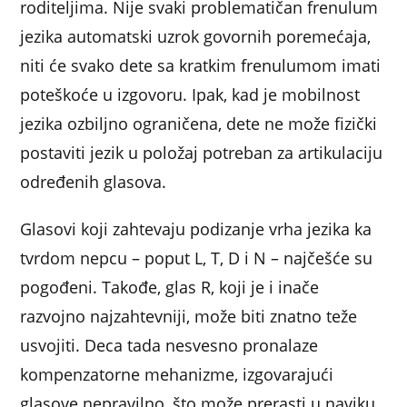
roditeljima. Nije svaki problematičan frenulum
jezika automatski uzrok govornih poremećaja,
niti će svako dete sa kratkim frenulumom imati
poteškoće u izgovoru. Ipak, kad je mobilnost
jezika ozbiljno ograničena, dete ne može fizički
postaviti jezik u položaj potreban za artikulaciju
određenih glasova.
Glasovi koji zahtevaju podizanje vrha jezika ka
tvrdom nepcu – poput L, T, D i N – najčešće su
pogođeni. Takođe, glas R, koji je i inače
razvojno najzahtevniji, može biti znatno teže
usvojiti. Deca tada nesvesno pronalaze
kompenzatorne mehanizme, izgovarajući
glasove nepravilno, što može prerasti u naviku