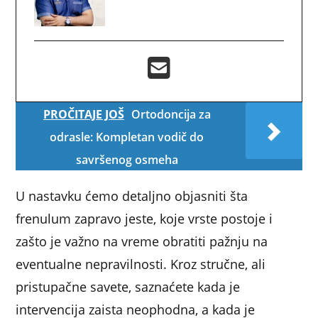
PROČITAJE JOŠ
Ortodoncija za
odrasle: Kompletan vodič do
savršenog osmeha
U nastavku ćemo detaljno objasniti šta
frenulum zapravo jeste, koje vrste postoje i
zašto je važno na vreme obratiti pažnju na
eventualne nepravilnosti. Kroz stručne, ali
pristupačne savete, saznaćete kada je
intervencija zaista neophodna, a kada je