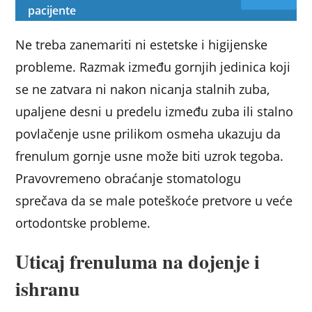
pacijente
Ne treba zanemariti ni estetske i higijenske
probleme. Razmak između gornjih jedinica koji
se ne zatvara ni nakon nicanja stalnih zuba,
upaljene desni u predelu između zuba ili stalno
povlačenje usne prilikom osmeha ukazuju da
frenulum gornje usne može biti uzrok tegoba.
Pravovremeno obraćanje stomatologu
sprečava da se male poteškoće pretvore u veće
ortodontske probleme.
Uticaj frenuluma na dojenje i
ishranu