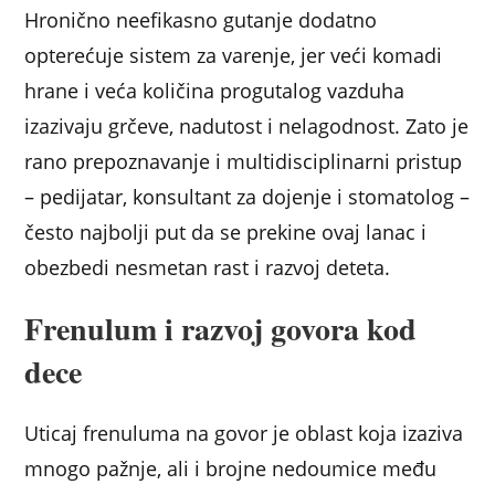
Hronično neefikasno gutanje dodatno
opterećuje sistem za varenje, jer veći komadi
hrane i veća količina progutalog vazduha
izazivaju grčeve, nadutost i nelagodnost. Zato je
rano prepoznavanje i multidisciplinarni pristup
– pedijatar, konsultant za dojenje i stomatolog –
često najbolji put da se prekine ovaj lanac i
obezbedi nesmetan rast i razvoj deteta.
Frenulum i razvoj govora kod
dece
Uticaj frenuluma na govor je oblast koja izaziva
mnogo pažnje, ali i brojne nedoumice među