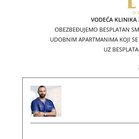
b
o
VODEĆA KLINIKA 
o
OBEZBEĐUJEMO BESPLATAN SM
k
UDOBNIM APARTMANIMA KOJI SE N
UZ BESPLAT