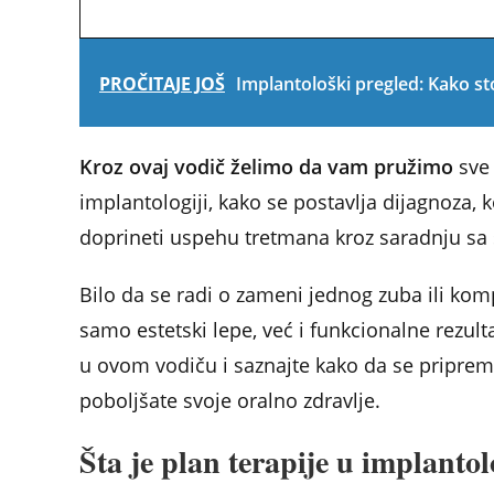
PROČITAJE JOŠ
Implantološki pregled: Kako st
Kroz ovaj vodič želimo da vam pružimo
sve 
implantologiji, kako se postavlja dijagnoza,
doprineti uspehu tretmana kroz saradnju s
Bilo da se radi o zameni jednog zuba ili kom
samo estetski lepe, već i funkcionalne rezulta
u ovom vodiču i saznajte kako da se priprem
poboljšate svoje oralno zdravlje.
Šta je plan terapije u implantol