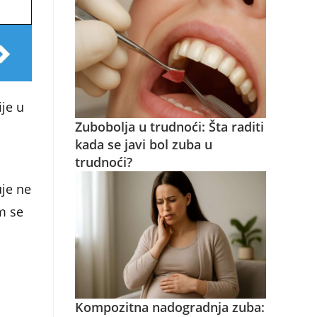
je u
Zubobolja u trudnoći: Šta raditi
kada se javi bol zuba u
trudnoći?
uje ne
am se
Kompozitna nadogradnja zuba: