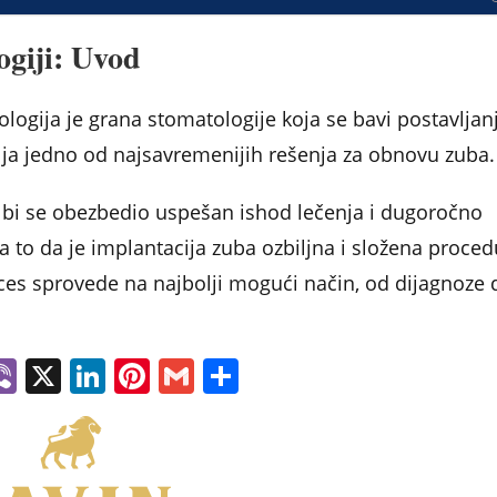
ogiji: Uvod
logija je grana stomatologije koja se bavi postavlja
lja jedno od najsavremenijih rešenja za obnovu zuba.
ko bi se obezbedio uspešan ishod lečenja i dugoročno
a to da je implantacija zuba ozbiljna i složena proced
ces sprovede na najbolji mogući način, od dijagnoze 
W
Vi
X
Li
Pi
G
S
h
b
n
nt
m
h
t
er
k
er
ai
ar
e
e
l
e