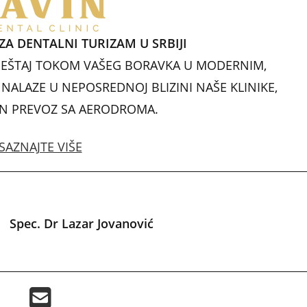
A
dI
st
p
n
ZA DENTALNI TURIZAM U SRBIJI
p
EŠTAJ TOKOM VAŠEG BORAVKA U MODERNIM,
ALAZE U NEPOSREDNOJ BLIZINI NAŠE KLINIKE,
AN PREVOZ SA AERODROMA.
SAZNAJTE VIŠE
Spec. Dr Lazar Jovanović