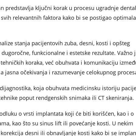
an predstavlja ključni korak u procesu ugradnje denta
 svih relevantnih faktora kako bi se postigao optimal
alize stanja pacijentovih zuba, desni, kosti i opšteg
 dugoročne, funkcionalne i estetske rezultate. Važno 
 tehničkih koraka, već obuhvata i komunikaciju izmeđ
ila jasna očekivanja i razumevanje celokupnog proces
a dijagnostika, koja obuhvata medicinsku istoriju pacij
 tehnike poput rendgenskih snimaka ili CT skeniranja.
uku o vrsti implantata koji će biti korišćen, kao i o
 kao što su sinus lift ili povećanje kosti. U nekim
orekcija desni ili obnavljanje kosti kako bi se implan