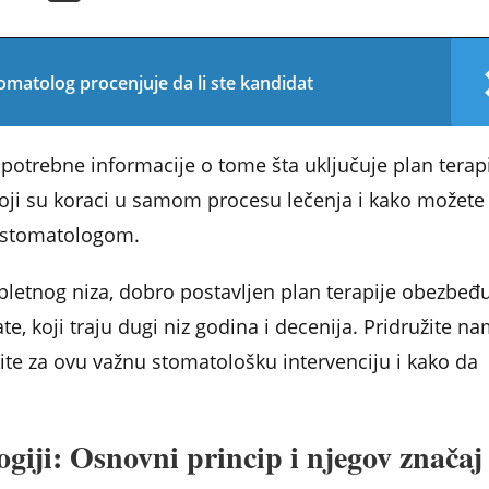
omatolog procenjuje da li ste kandidat
potrebne informacije o tome šta uključuje plan terapi
 koji su koraci u samom procesu lečenja i kako možete
a stomatologom.
pletnog niza, dobro postavljen plan terapije obezbeđ
te, koji traju dugi niz godina i decenija. Pridružite n
ite za ovu važnu stomatološku intervenciju i kako da
ogiji: Osnovni princip i njegov značaj