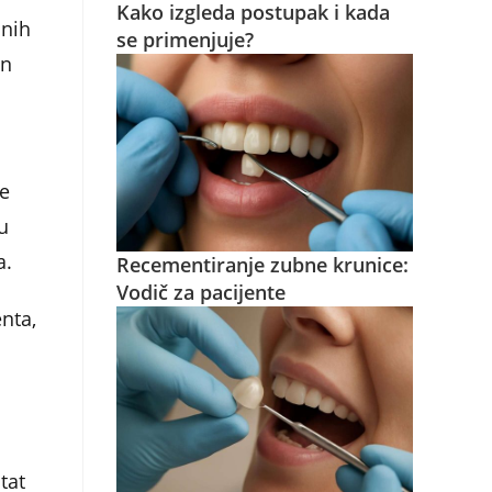
Kako izgleda postupak i kada
lnih
se primenjuje?
an
je
u
a.
Recementiranje zubne krunice:
Vodič za pacijente
enta,
tat