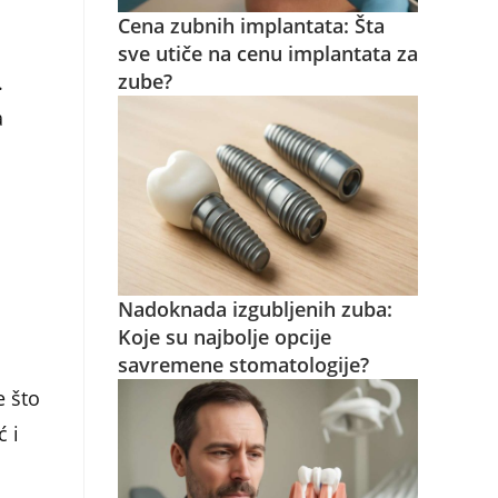
Cena zubnih implantata: Šta
sve utiče na cenu implantata za
zube?
.
a
Nadoknada izgubljenih zuba:
Koje su najbolje opcije
savremene stomatologije?
e što
ć i