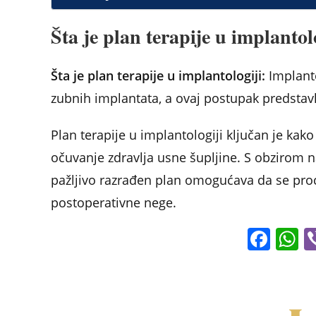
e
s
e
e
l
e
b
A
dI
st
Šta je plan terapije u implantol
o
p
n
o
p
Šta je plan terapije u implantologiji:
Implanto
k
zubnih implantata, a ovaj postupak predstav
Plan terapije u implantologiji ključan je ka
očuvanje zdravlja usne šupljine. S obzirom n
pažljivo razrađen plan omogućava da se pro
postoperativne nege.
F
a
c
a
e
s