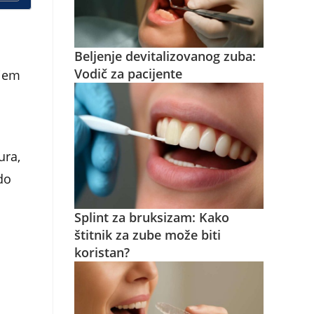
Beljenje devitalizovanog zuba:
Vodič za pacijente
njem
ura,
do
Splint za bruksizam: Kako
štitnik za zube može biti
koristan?