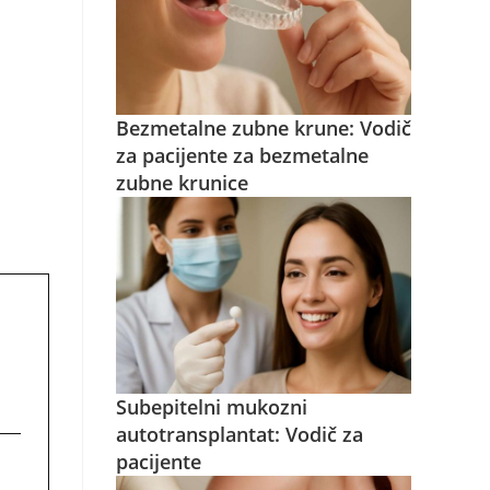
Bezmetalne zubne krune: Vodič
za pacijente za bezmetalne
zubne krunice
Subepitelni mukozni
autotransplantat: Vodič za
pacijente