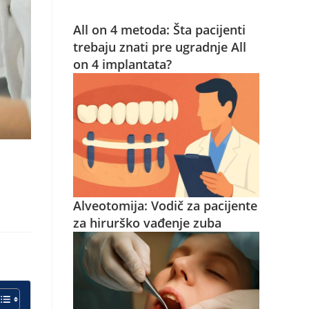
All on 4 metoda: Šta pacijenti
trebaju znati pre ugradnje All
on 4 implantata?
Alveotomija: Vodič za pacijente
za hirurško vađenje zuba