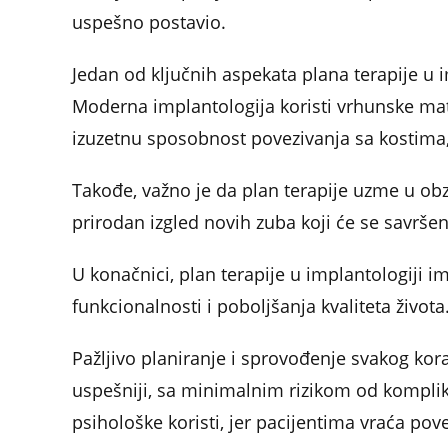
uspešno postavio.
Jedan od ključnih aspekata plana terapije u i
Moderna implantologija koristi vrhunske mate
izuzetnu sposobnost povezivanja sa kostima,
Takođe, važno je da plan terapije uzme u obzi
prirodan izgled novih zuba koji će se savrše
U konačnici, plan terapije u implantologiji i
funkcionalnosti i poboljšanja kvaliteta života
Pažljivo planiranje i sprovođenje svakog k
uspešniji, sa minimalnim rizikom od komplika
psihološke koristi, jer pacijentima vraća po