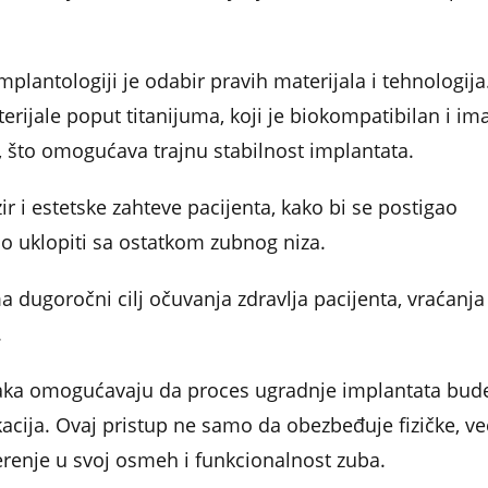
mplantologiji je odabir pravih materijala i tehnologija
rijale poput titanijuma, koji je biokompatibilan i im
 što omogućava trajnu stabilnost implantata.
r i estetske zahteve pacijenta, kako bi se postigao
no uklopiti sa ostatkom zubnog niza.
ma dugoročni cilj očuvanja zdravlja pacijenta, vraćanja
.
oraka omogućavaju da proces ugradnje implantata bud
cija. Ovaj pristup ne samo da obezbeđuje fizičke, ve
verenje u svoj osmeh i funkcionalnost zuba.