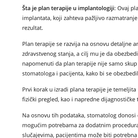
Šta je plan terapije u implantologiji
: Ovaj pl
implantata, koji zahteva pažljivo razmatranje
rezultat.
Plan terapije se razvija na osnovu detaljne an
zdravstvenog stanja, a cilj mu je da obezbedi
napomenuti da plan terapije nije samo skup
stomatologa i pacijenta, kako bi se obezbed
Prvi korak u izradi plana terapije je temeljit
fizički pregled, kao i napredne dijagnostičke
Na osnovu tih podataka, stomatolog donosi odl
mogućim potrebama za dodatnim procedurama,
slučajevima, pacijentima može biti potrebna k