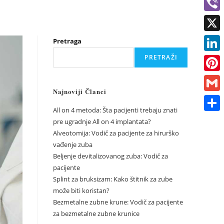
c
h
V
e
a
i
X
Pretraga
b
t
b
PRETRAŽI
o
L
s
e
o
i
A
P
r
k
n
Najnoviji Članci
p
i
G
k
p
n
All on 4 metoda: Šta pacijenti trebaju znati
m
S
pre ugradnje All on 4 implantata?
e
t
a
Alveotomija: Vodič za pacijente za hirurško
h
d
e
vađenje zuba
i
a
I
Beljenje devitalizovanog zuba: Vodič za
r
l
r
pacijente
n
e
Splint za bruksizam: Kako štitnik za zube
e
s
može biti koristan?
Bezmetalne zubne krune: Vodič za pacijente
t
za bezmetalne zubne krunice